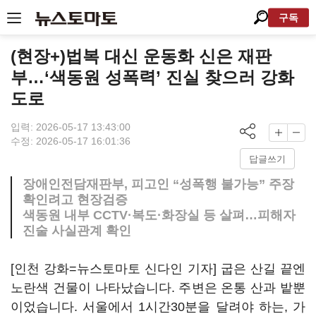
구독
(현장+)법복 대신 운동화 신은 재판
부…‘색동원 성폭력’ 진실 찾으러 강화
도로
입력: 2026-05-17 13:43:00
수정: 2026-05-17 16:01:36
답글쓰기
장애인전담재판부, 피고인 “성폭행 불가능” 주장
확인려고 현장검증
색동원 내부 CCTV·복도·화장실 등 살펴…피해자
진술 사실관계 확인
[인천 강화=뉴스토마토 신다인 기자] 굽은 산길 끝엔
노란색 건물이 나타났습니다. 주변은 온통 산과 밭뿐
이었습니다. 서울에서 1시간30분을 달려야 하는, 가