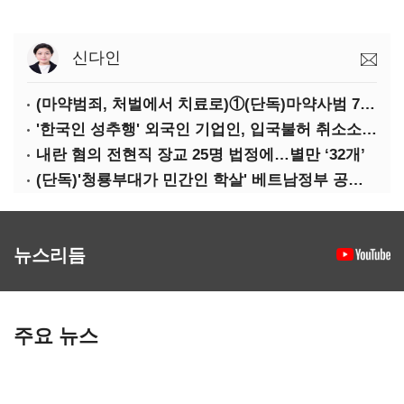
신다인
(마약범죄, 처벌에서 치료로)①(단독)마약사범 7400명 시대, 담장 안 '치료 혁명'…광주교도소의 도전
'한국인 성추행' 외국인 기업인, 입국불허 취소소송 '패'
내란 혐의 전현직 장교 25명 법정에…별만 ‘32개’
(단독)'청룡부대가 민간인 학살' 베트남정부 공문 첫 확인
뉴스리듬
주요 뉴스