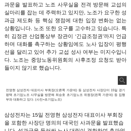
과문을 발표하고 노조 사무실을 전격 방문해 교섭의
실마리를 잡는 데 주력하고 있지만
, 노조가 요구한
성
과급 제도화 등 핵심 쟁점에 대한 입장 변화는 없는
상황입니다. 노조 또한 요구를 고수하고 있습니다
.
특
히 김정관 산업통상부 장관이
‘
긴급조정권
’
까지 언급
하며 대화를 촉구하는 상황임에도 노사 입장이 평행
선을 달리고 있어 추가 교섭 성사 여부는 미지수입니
다
.
노조는 중앙노동위원회의 사후조정 요청도 받아
들이지 않기로 했습니다
.
전영현 삼성전자 대표이사 부회장(오른쪽 가운데) 등 삼성전자 사장단이 15일 경기
평택 초기업노조 사무실을 방문해 최승호 초기업노조 위원장(왼쪽 가운데) 등 집행
부와 대화하고 있다. (사진=초기업노조)
삼성전자는
15
일 전영현 삼성전자 대표이사 부회장
을 포함한 사장단 명의의 대국민 사과문을 발표했습
니다
.
성과급을 둘러싼 노사 대립이 격화하며 총파업