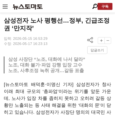
구독
삼성전자 노사 평행선…정부, 긴급조정
권 ‘만지작’
입력: 2026-05-15 16:53:29
수정: 2026-05-17 16:23:13
답글쓰기
삼성 사장단 “노조, 대화에 나서 달라”
노조, 대화 불가·파업 강행 입장 고수
노조, 사후조정 녹취 공개…갈등 표출
[뉴스토마토 배덕훈·이명신 기자] 삼성전자가 창사
이래 최대 규모의
‘
총파업
’
이라는 위기를 앞둔 가운
데
,
노사가 입장 차를 좁히지 못하고 오히려 갈등 상
황만 노출되는 등 사태 해결을 위한
‘
대화의 문
’
이 닫
히고 있습니다
.
삼성전자가 사장단 명의의 대국민 사