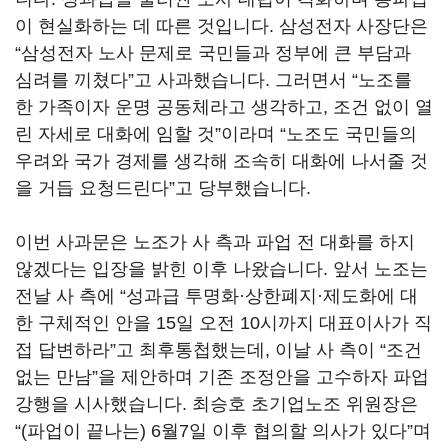
이 현실화하는 데 따른 것입니다
.
삼성전자 사장단은
“
삼성전자 노사 문제로 국민들과 정부에 큰 부담과
심려를 끼쳤다
”
고 사과했습니다
.
그러면서
“
노조를
한 가족이자 운명 공동체라고 생각하고
,
조건 없이 열
린 자세로 대화에 임할 것
”
이라며
“
노조도 국민들의
우려와 국가 경제를 생각해 조속히 대화에 나서줄 것
을 거듭 요청드린다
”
고 당부했습니다
.
이번 사과문은 노조가 사 측과 파업 전 대화를 하지
않겠다는 입장을 밝힌 이후 나왔습니다
. 앞서
노조는
전날 사 측에
“
성과급 투명화·상한폐지·제도화에 대
한 구체적인 안을
15
일 오전
10
시까지 대표이사가 직
접 답변하라
”
고 최후통첩했는데
,
이날 사 측이
“
조건
없는 만남
”
을 제안하며 기존 조정안을 고수하자 파업
강행을 시사했습니다
.
최승호 초기업노조 위원장은
“(
파업이 끝나는
) 6
월
7
일 이후 협의할 의사가 있다
”
며