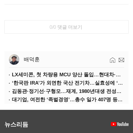
0/0
댓글 더보기
배덕훈
LX세미콘, 첫 차량용 MCU 양산 돌입…현대차·기아에 공급
‘한국판 IRA’가 외면한 국산 전기차…실효성에 ‘의문’
김동관·정기선·구형모…재계, 1980년대생 전성시대
대기업, 여전한 ‘족벌경영’…총수 일가 407명 등기임원
뉴스리듬