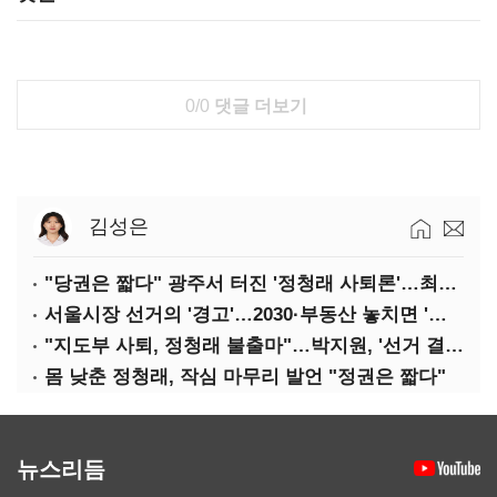
0/0
댓글 더보기
김성은
"당권은 짧다" 광주서 터진 '정청래 사퇴론'…최고위 '아수라장'
서울시장 선거의 '경고'…2030·부동산 놓치면 '총선도 대선도' 패배
"지도부 사퇴, 정청래 불출마"…박지원, '선거 결과 책임' 강조
몸 낮춘 정청래, 작심 마무리 발언 "정권은 짧다"
뉴스리듬