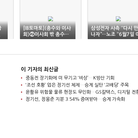
급
[IB토마토](총수와 이사
삼성전자 사측 “다시 
일
회)②이사회 밖 총수…
나자”…노조 “6월7일 
삼성식 비등기 체제의
후 협의”
명암
이 기자의 최신글
중동전 장기화에 미 무기고 ‘비상’…K방산 기회
‘조선 호황’ 업은 정기선 체제…승계 실탄 ‘고배당’ 주목
윤활유 위험물 물류 현장도 무인화…GS칼텍스, 디지털 전
정기선, 정몽준 지분 3.54％ 증여받아…승계 가속화