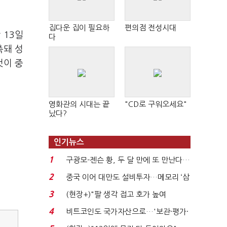
집다운 집이 필요하
편의점 전성시대
 13일
다
축돼 성
것이 중
영화관의 시대는 끝
"CD로 구워오세요"
났다?
인기뉴스
1
구광모-젠슨 황, 두 달 만에 또 만난다…
로봇·AI 등 논...
2
중국 이어 대만도 설비투자…메모리 ‘삼
국전쟁’
3
(현장+)"팔 생각 접고 호가 높여
요"…'덜 똘똘한 한 채' 20...
4
비트코인도 국가자산으로…'보관·평가·
처분' 기준은 ...