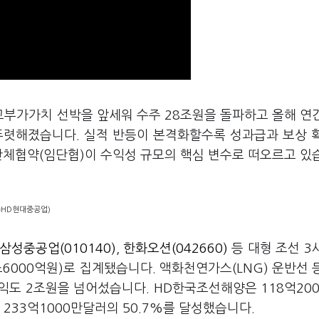
 고부가가치 선박을 앞세워 수주 28조원을 돌파하고 올해 연
뚜렷해졌습니다. 실적 반등이 본격화할수록 성과급과 보상 
단체협약(임단협)이 수익성 규모의 핵심 변수로 떠오르고 있
=HD현대중공업)
삼성중공업(010140)
,
한화오션(042660)
등 대형 조선 3
조6000억원)로 집계됐습니다. 액화천연가스(LNG) 운반선 
익도 2조원을 넘어섰습니다. HD한국조선해양은 118억20
 233억1000만달러의 50.7%를 달성했습니다.