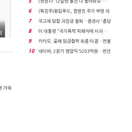
5
(현장+)"12일엔 물건 다 들어와요"…
빈 매대 채우며 문 연 ...
6
(특징주)윙입푸드, 경영진 주가 부양 의
지에 상한가...
7
국고채 담합 과징금 철퇴…증권사 '충당
만
금 폭탄' 우려...
8
이 대통령 "국가폭력 피해자에 사과…
이
적극적 조사로 진...
9
카카오, 올해 임금협약 최종 타결…연봉
6.3% 인상·격려...
10
네이버, 2분기 영업익 5203억원…전년
비 0.2% 감소...
환 가속