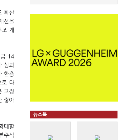
도 확산
 개선을
구조 개
급 14
가 성과
가 한층
으로 다
은 고정
만 쌓아
뉴스북
 확대할
건부주식