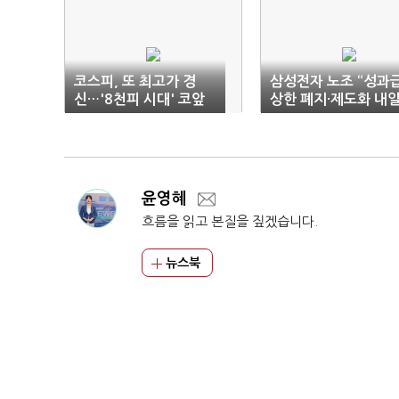
코스피, 또 최고가 경
삼성전자 노조 “성과
신…'8천피 시대' 코앞
상한 폐지·제도화 내
10시까지 답하라”
윤영혜
흐름을 읽고 본질을 짚겠습니다.
뉴스북