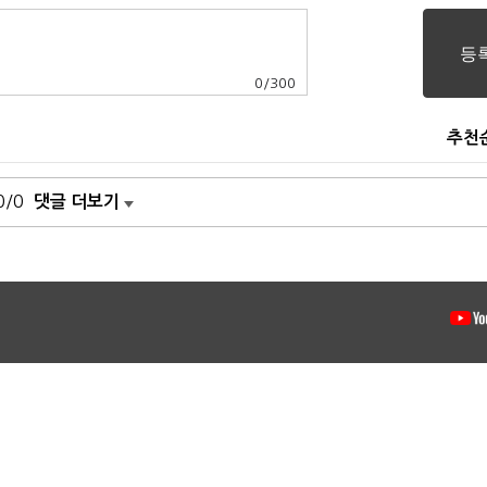
0
/
300
추천
0/0
댓글 더보기