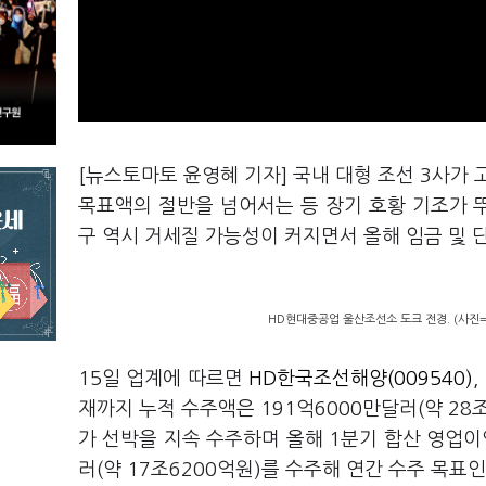
[뉴스토마토 윤영혜 기자] 국내 대형 조선 3사가
목표액의 절반을 넘어서는 등 장기 호황 기조가 
구 역시 거세질 가능성이 커지면서 올해 임금 및 
HD현대중공업 울산조선소 도크 전경. (사진
15일 업계에 따르면
HD한국조선해양(009540)
,
재까지 누적 수주액은 191억6000만달러(약 28
가 선박을 지속 수주하며 올해 1분기 합산 영업이
러(약 17조6200억원)를 수주해 연간 수주 목표인