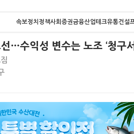
속보
정치
정책
사회
증권
금융
산업
테크
유통
건설
조선…수익성 변수는 노조 ‘청구서
조짐
구