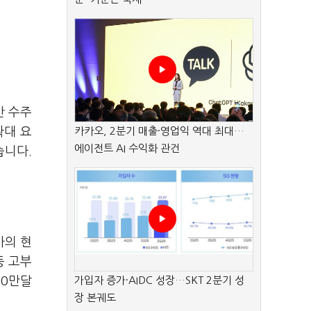
간 수주
확대 요
카카오, 2분기 매출·영업익 역대 최대…
에이전트 AI 수익화 관건
습니다.
사의 현
등 고부
00만달
가입자 증가·AIDC 성장…SKT 2분기 성
장 본궤도