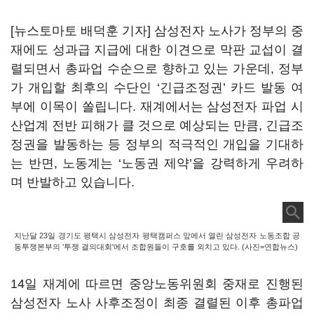
[뉴스토마토 배덕훈 기자] 삼성전자 노사가 정부의 중
재에도 성과급 지급에 대한 이견으로 막판 교섭이 결
렬되면서 총파업 수순으로 향하고 있는 가운데
,
정부
가 개입할 최후의 수단인
‘
긴급조정권
’
카드 발동 여
부에 이목이 쏠립니다
.
재계에서는 삼성전자 파업 시
산업계 전반 피해가 클 것으로 예상되는 만큼
,
긴급조
정권을 발동하는 등 정부의 적극적인 개입을 기대하
는 반면
,
노동계는
‘
노동권 제약
’
을 강력하게 우려하
며 반발하고 있습니다
.
지난달 23일 경기도 평택시 삼성전자 평택캠퍼스 앞에서 열린 삼성전자 노동조합 공
동투쟁본부의 '투쟁 결의대회'에서 조합원들이 구호를 외치고 있다. (사진=연합뉴스)
14
일 재계에 따르면 중앙노동위원회 중재로 진행된
삼성전자 노사 사후조정이 최종 결렬된 이후 총파업