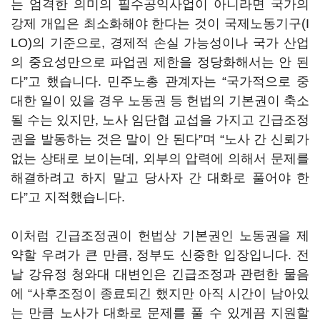
는 엄격한 의미의 필수공익사업이 아니라면 국가의
강제 개입은 최소화해야 한다는 것이 국제노동기구
(I
LO)
의 기준으로
,
경제적 손실 가능성이나 국가 산업
의 중요성만으로 파업권 제한을 정당화해서는 안 된
다
”
고 했습니다
.
민주노총 관계자는
“
국가적으로 중
대한 일이 있을 경우 노동권 등 헌법의 기본권이 축소
될 수는 있지만
,
노사 임단협 교섭을 가지고 긴급조정
권을 발동하는 것은 말이 안 된다
”
며
“
노사 간 신뢰가
없는 상태로 보이는데
,
외부의 압력에 의해서 문제를
해결하려고 하지 말고 당사자 간 대화로 풀어야 한
다
”
고 지적했습니다
.
이처럼 긴급조정권이 헌법상 기본권인 노동권을 제
약할 우려가 큰 만큼
,
정부도 신중한 입장입니다
.
전
날 강유정 청와대 대변인은 긴급조정과 관련한 물음
에
“
사후조정이 종료되긴 했지만 아직 시간이 남아있
는 만큼 노사가 대화로 문제를 풀 수 있게끔 지원할