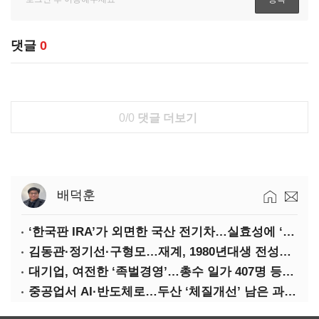
댓글
0
0/0
댓글 더보기
배덕훈
‘한국판 IRA’가 외면한 국산 전기차…실효성에 ‘의문’
김동관·정기선·구형모…재계, 1980년대생 전성시대
대기업, 여전한 ‘족벌경영’…총수 일가 407명 등기임원
중공업서 AI·반도체로…두산 ‘체질개선’ 남은 과제는