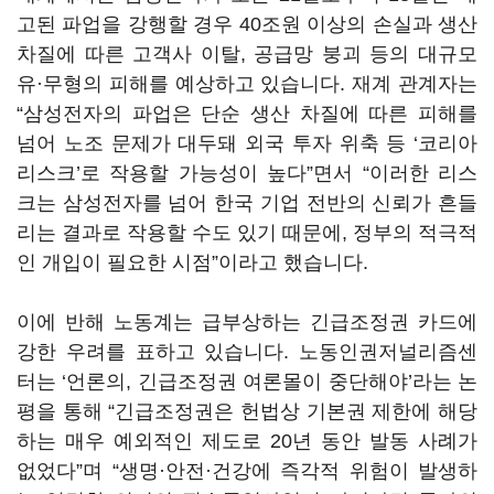
고된 파업을 강행할 경우
40
조원 이상의 손실과 생산
차질에 따른 고객사 이탈
,
공급망 붕괴 등의 대규모
유·무형의 피해를 예상하고 있습니다
.
재계 관계자는
“
삼성전자의 파업은 단순 생산 차질에 따른 피해를
넘어 노조 문제가 대두돼 외국 투자 위축 등
‘
코리아
리스크
’
로 작용할 가능성이 높다
”
면서
“
이러한 리스
크는 삼성전자를 넘어 한국 기업 전반의 신뢰가 흔들
리는 결과로 작용할 수도 있기 때문에
,
정부의 적극적
인 개입이 필요한 시점
”
이라고 했습니다
.
이에 반해 노동계는 급부상하는 긴급조정권 카드에
강한 우려를 표하고 있습니다
.
노동인권저널리즘센
터는
‘
언론의
,
긴급조정권 여론몰이 중단해야
’
라는 논
평을 통해
“
긴급조정권은 헌법상 기본권 제한에 해당
하는 매우 예외적인 제도로
20
년 동안 발동 사례가
없었다
”
며
“
생명·안전·건강에 즉각적 위험이 발생하