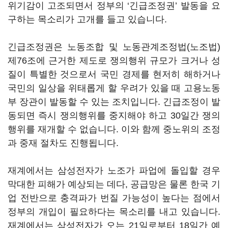
위기감이 고조되면서 정부의
‘
긴급조정권
’
발동을 요
구하는 목소리가 고개를 들고 있습니다
.
긴급조정권은 노동조합 및 노동관계조정법
(
노조법
)
제
76
조에 근거한 제도로 쟁의행위 규모가 크거나 성
질이 특별한 것으로서 국민 경제를 현저히 해하거나
국민의 일상을 위태롭게 할 우려가 있을 때 고용노동
부 장관이 발동할 수 있는 조치입니다
.
긴급조정이 발
동되면 즉시 쟁의행위를 중지해야 하고
30
일간 쟁의
행위를 재개할 수 없습니다
.
이와 함께 중노위의 조정
과 중재 절차도 진행됩니다
.
재계에서는 삼성전자가 노조가 파업에 돌입할 경우
막대한 피해가 예상되는 데다
,
공급망은 물론 한국 기
업 전반으로 충격파가 번질 가능성이 높다는 점에서
정부의 개입이 필요하다는 목소리를 내고 있습니다
.
재계에서는 삼성전자가 오는
21
일로부터
18
일간 예