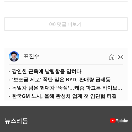
0/0
댓글 더보기
표진수
강인한 근육에 날렵함을 입히다
‘보조금 제로’ 폭탄 맞은 BYD, 판매량 급제동
독일차 넘은 현대차 ‘뚝심’…캐즘 파고든 하이브리드 역전극
한국GM 노사, 올해 완성차 업계 첫 임단협 타결
뉴스리듬