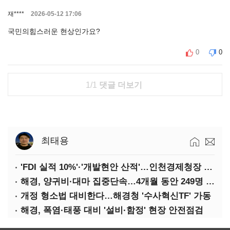
재****
2026-05-12 17:06
국민의힘스러운 현상인가요?
0
0
1/1
댓글 더보기
최태용
'FDI 실적 10%'·'개발현안 산적'…인천경제청장 구원투수 찾기
해경, 양귀비·대마 집중단속…4개월 동안 249명 검거
개정 형소법 대비한다…해경청 '수사혁신TF' 가동
해경, 폭염·태풍 대비 '설비·함정' 현장 안전점검