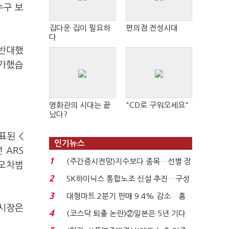
수구 보
집다운 집이 필요하
편의점 전성시대
다
 반대했
평가했습
영화관의 시대는 끝
"CD로 구워오세요"
났다?
표된 <
인기뉴스
 ARS
1
(주간증시전망)지수보다 종목…선별 장
 오차범
세 이어진다...
2
SK하이닉스 통합노조 신설 추진…구성
원간 성과급 불...
3
대형마트 2분기 판매 9.4% 감소…홈
산시장은
플러스 사태 여파...
4
(코스닥 퇴출 논란)②일본은 5년 기다
려주는데 우리는 ...