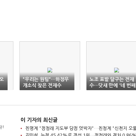
오
"우리는 원팀"…하정우
노조 표밭 달구는 전재
개소식 찾은 전재수
수…닷새 만에 '네 번째
이 기자의 최신글
다!
친명계 "정청래 지도부 당정 엇박자"…친청계 "신천지 오물
김민석, 누적 45.42%로 경선 1위…정청래와 격차 0.86%