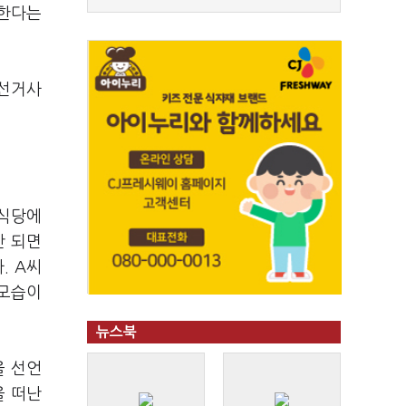
 한다는
 선거사
 식당에
만 되면
. A씨
 모습이
뉴스북
을 선언
을 떠난