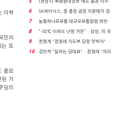
5
(현장+)'폭염중대경보'에도 농촌 이주
노동자는 강행군…'야...
6
SK하이닉스, 중 충칭 공장 지분매각 검
는 이력
토?…“확정된 바...
7
농협하나로유통 대규모유통업법 위반
적발…공정위, 과...
8
“-30℃ 이하도 난방 거뜬”…삼성, 미 국
"국민의
립연구소와 개...
9
친명계 "정청래 지도부 당정 엇박자"…
씨는 또
친청계 "신천지 오...
10
김민석 "일하는 당대표"…정청래 "의리
가 제일 중요"...
도 중요
선된 거
민주당으