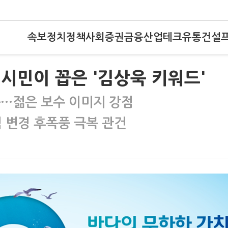
속보
정치
정책
사회
증권
금융
산업
테크
유통
건설
 시민이 꼽은 '김상욱 키워드'
응…젊은 보수 이미지 강점
 변경 후폭풍 극복 관건