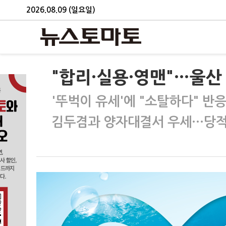
2026.08.09 (일요일)
"합리·실용·영맨"…울산
'뚜벅이 유세'에 "소탈하다" 반
김두겸과 양자대결서 우세…당적