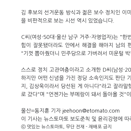
김 후보의 선거운동 방식과 젊은 보수 정치인 이
을 비판적으로 보는 시선 역시 있었습니다.
C씨(여성·50대·울산 남구 거주·자영업자)는 "한
힘이 잘못됐더라도 안에서 해결을 해야지 남의 편
"기껏 뽑아줬더니 민주당으로 가버려서 미운털 박
스스로 정치 고관여층이라고 소개한 D씨(남성·20
하지만 어떤 신념을 가진 정당 소속인지도 판단 기
지, 김상욱이라서 당선된 게 아니다"라고 잘라말
로 갔다"며 "언젠가는 부메랑이 돼서 돌아올 것"
울산=동지훈 기자 jeehoon@etomato.com
이 기사는 뉴스토마토 보도준칙 및 윤리강령에 따
ⓒ 맛있는 뉴스토마토, 무단 전재 - 재배포 금지