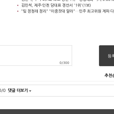
김민석, 제주·인천 당대표 경선서 '1위'(1보)
"팀 정청래 정리" "이중잣대 말라"…민주 최고위원 계파 
0
/
300
추천
0/0
댓글 더보기