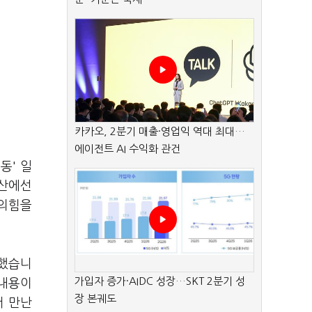
카카오, 2분기 매출·영업익 역대 최대…
에이전트 AI 수익화 관건
동' 일
울산에선
민의힘을
언했습니
가입자 증가·AIDC 성장…SKT 2분기 성
 내용이
장 본궤도
서 만난