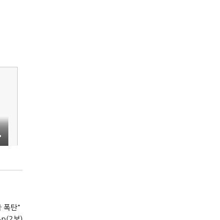
'
 폭탄"
p(2보)