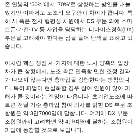
존 연봉의
‘50%’
에서
‘70%’
로 상향하는 방안을 내놓
았지만 이마저도 노조의 요구안과 차이가 큽니다
.
특
히 사 측은 전사 형평성 차원에서
DS
부문 외에 스마
트폰·가전·
TV
등 사업을 담당하는 디바이스경험
(DX)
부문을 고려해야 한다는 점을 들어 난색을 표하고 있
습니다
.
이처럼 핵심 쟁점 세 가지에 대한 노사 양측의 입장
차가 큰 상황에서
,
노조 측은 만족할 만한 조정 결과
가 나오지 않는다면 총파업을 강행한다는 방침입니
다
. 특히 파업이 현실화할 경우 참여 인원이 많아 피
해가 클 것이라는 전망이 나옵니다.
초기업노조에 따
르면 전날 기준 총파업 참여 의사를 밝힌
DS
부문 조
합원은 약
3
만
7000
명에 달합니다
.
여기에
DX
부문
조합원까지 고려하면 약
4
만여명에 달하는 조합원이
파업에 동참할 것으로 보입니다
.