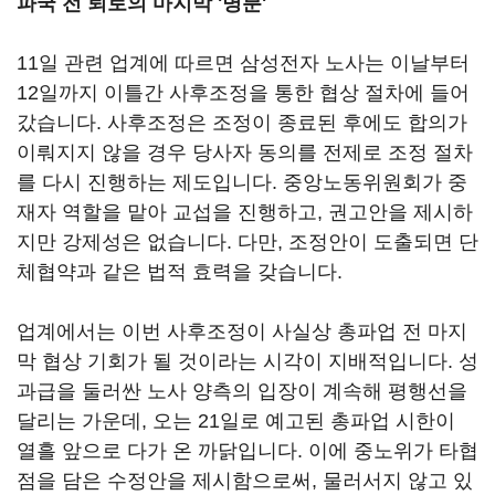
파국 전 퇴로의 마지막 '명분'
11
일 관련 업계에 따르면 삼성전자 노사는 이날부터
12
일까지 이틀간 사후조정을 통한 협상 절차에 들어
갔습니다
.
사후조정은 조정이 종료된 후에도 합의가
이뤄지지 않을 경우 당사자 동의를 전제로 조정 절차
를 다시 진행하는 제도입니다
.
중앙노동위원회가 중
재자 역할을 맡아 교섭을 진행하고
,
권고안을 제시하
지만 강제성은 없습니다
.
다만
,
조정안이 도출되면 단
체협약과 같은 법적 효력을 갖습니다
.
업계에서는 이번 사후조정이 사실상 총파업 전 마지
막 협상 기회가 될 것이라는 시각이 지배적입니다
.
성
과급을 둘러싼 노사 양측의 입장이 계속해 평행선을
달리는 가운데
,
오는
21
일로 예고된 총파업 시한이
열흘 앞으로 다가 온 까닭입니다
.
이에 중노위가 타협
점을 담은 수정안을 제시함으로써
,
물러서지 않고 있