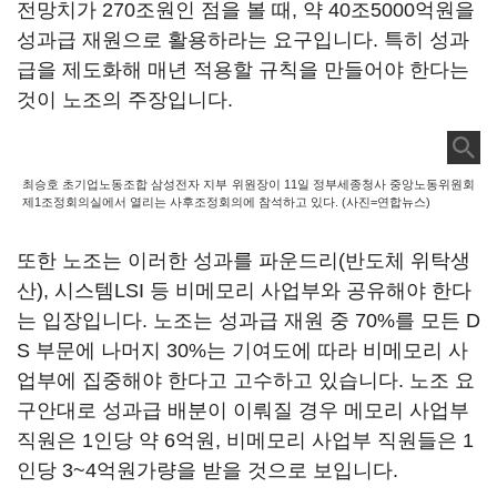
전망치가
270
조원인 점을 볼 때
,
약
40
조
5000
억원을
성과급 재원으로 활용하라는 요구입니다
.
특히 성과
급을 제도화해 매년 적용할 규칙을 만들어야 한다는
것이 노조의 주장입니다
.
최승호 초기업노동조합 삼성전자 지부 위원장이 11일 정부세종청사 중앙노동위원회
제1조정회의실에서 열리는 사후조정회의에 참석하고 있다. (사진=연합뉴스)
또한 노조는 이러한 성과를 파운드리
(
반도체 위탁생
산
),
시스템
LSI
등 비메모리 사업부와 공유해야 한다
는 입장입니다
.
노조는 성과급 재원 중
70%
를 모든
D
S
부문에 나머지
30%
는 기여도에 따라 비메모리 사
업부에 집중해야 한다고 고수하고 있습니다
.
노조 요
구안대로 성과급 배분이 이뤄질 경우 메모리 사업부
직원은
1
인당 약
6
억원
,
비메모리 사업부 직원들은
1
인당
3~4
억원가량을 받을 것으로 보입니다
.