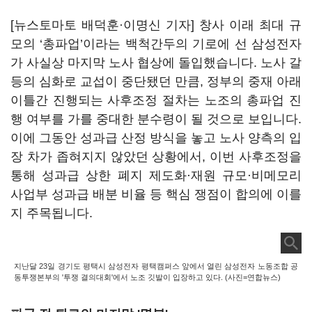
[뉴스토마토 배덕훈·이명신 기자] 창사 이래 최대 규
모의
‘
총파업
’
이라는 백척간두의 기로에 선 삼성전자
가 사실상 마지막 노사 협상에 돌입했습니다
.
노사 갈
등의 심화로 교섭이 중단됐던 만큼
,
정부의 중재 아래
이틀간 진행되는 사후조정 절차는 노조의 총파업 진
행 여부를 가를 중대한 분수령이 될 것으로 보입니다
.
이에 그동안 성과급 산정 방식을 놓고 노사 양측의 입
장 차가 좁혀지지 않았던 상황에서
,
이번 사후조정을
통해 성과급 상한 폐지 제도화·재원 규모·비메모리
사업부 성과급 배분 비율 등 핵심 쟁점이 합의에 이를
지 주목됩니다
.
지난달 23일 경기도 평택시 삼성전자 평택캠퍼스 앞에서 열린 삼성전자 노동조합 공
동투쟁본부의 '투쟁 결의대회'에서 노조 깃발이 입장하고 있다. (사진=연합뉴스)