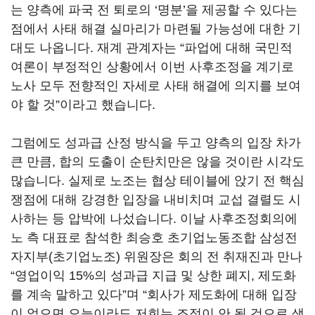
는 양측에 파국 전 퇴로의
‘
명분
’
을 제공할 수 있다는
점에서 사태 해결 실마리가 마련될 가능성에 대한 기
대도 나옵니다
.
재계 관계자는
“
파업에 대해 국민적
여론이 부정적인 상황에서 이번 사후조정을 계기로
노사 모두 전향적인 자세로 사태 해결에 의지를 보여
야 할 것
”
이라고 했습니다
.
그럼에도 성과급 산정 방식을 두고 양측의 입장 차가
큰 만큼
,
합의 도출이 순탄치만은 않을 것이란 시각도
많습니다
.
실제로 노조는 협상 테이블에 앉기 전 핵심
쟁점에 대해 강경한 입장을 내비치며 교섭 결렬도 시
사하는 등 압박에 나섰습니다
.
이날 사후조정회의에
노 측 대표로 참석한 최승호 초기업노동조합 삼성전
자지부
(
초기업노조
)
위원장은 회의 전 취재진과 만나
“
영업이익
15%
의 성과급 지급 및 상한 폐지
,
제도화
를 계속 말하고 있다
”
며
“
회사가 제도화에 대해 입장
이 없으면 오늘이라도 저희는 조정이 안 될 것으로 생