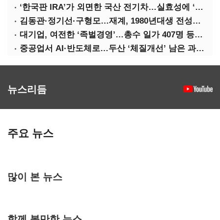
‘한국판 IRA’가 외면한 국산 전기차…실효성에 ‘의문’
김동관·정기선·구형모…재계, 1980년대생 전성시대
대기업, 여전한 ‘족벌경영’…총수 일가 407명 등기임원
중공업서 AI·반도체로…두산 ‘체질개선’ 남은 과제는
뉴스리듬
주요 뉴스
많이 본 뉴스
함께 볼만한 뉴스