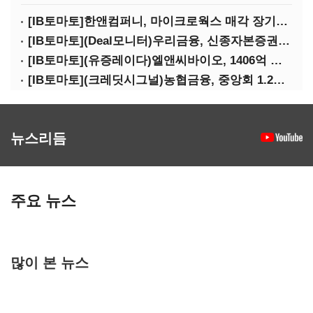
[IB토마토]한앤컴퍼니, 마이크로웍스 매각 장기화 대비…배당 회수판 깔았다
[IB토마토](Deal모니터)우리금융, 신종자본증권 발행했지만 차환금리 '부담'
[IB토마토](유증레이다)엘앤씨바이오, 1406억 유증…최대주주는 절반만 청약
[IB토마토](크레딧시그널)농협금융, 중앙회 1.2조 지원받아 생산적금융 확대
뉴스리듬
주요 뉴스
많이 본 뉴스