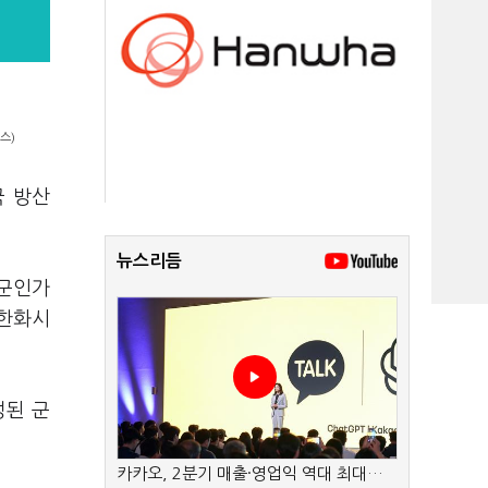
스)
국 방산
뉴스리듬
'군인가
·한화시
정된 군
카카오, 2분기 매출·영업익 역대 최대…