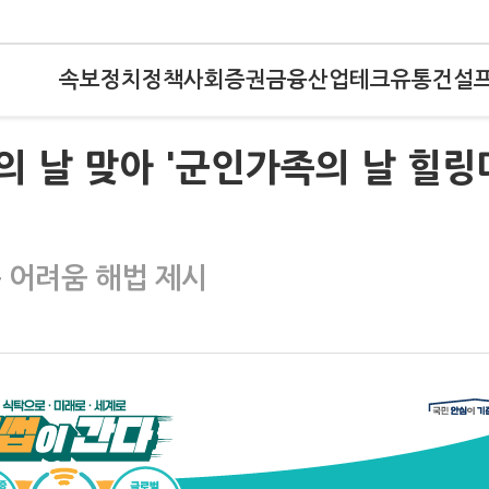
속보
정치
정책
사회
증권
금융
산업
테크
유통
건설
의 날 맞아 '군인가족의 날 힐링
 어려움 해법 제시