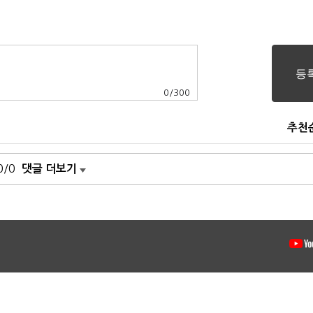
0
/
300
추천
0/0
댓글 더보기