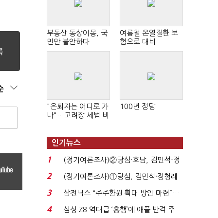
부동산 동상이몽, 국
여름철 온열질환 보
민만 불안하다
험으로 대비
순
"은퇴자는 어디로 가
100년 정당
나"…고려장 세법 비
판 확산
인기뉴스
1
(정기여론조사)②당심·호남, 김민석-정
청래 '초접전'...
2
(정기여론조사)①당심, 김민석·정청래
'초접전'…대통령 ...
3
삼전닉스 “주주환원 확대 방안 마련”…
로이터에 성명...
4
삼성 Z8 역대급 ‘흥행’에 애플 반격 주