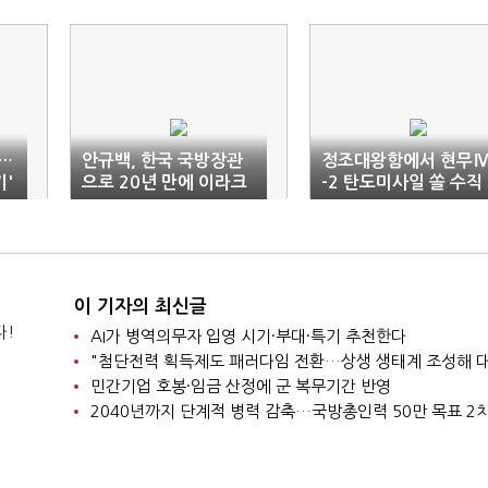
퇴…
안규백, 한국 국방장관
정조대왕함에서 현무
기'
으로 20년 만에 이라크
-2 탄도미사일 쏠 수직
방문
발사체계 개발 완료
이 기자의 최신글
다!
AI가 병역의무자 입영 시기·부대·특기 추천한다
민간기업 호봉·임금 산정에 군 복무기간 반영