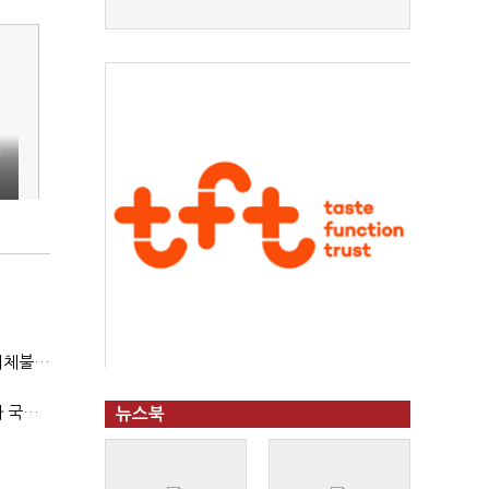
Ⅳ
"첨단전력 획득제도 패러다임 전환…상생 생태계 조성해 대체불가 K-방산 도약"
2040년까지 단계적 병력 감축…국방총인력 50만 목표 2차 국방개혁 착수
뉴스북