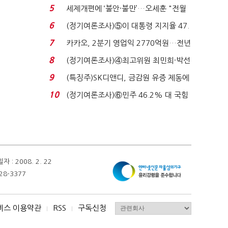
목…9월 ‘폴...
5
세제개편에 ‘불안·불만’…오세훈 "전월
세 구하기 더 ...
6
(정기여론조사)⑤이 대통령 지지율 47.
7%…일주일 만에 ...
7
카카오, 2분기 영업익 2770억원…전년
비 36% 증가...
8
(정기여론조사)④최고위원 최민희·박선
원 '양강'…서미...
9
(특징주)SK디앤디, 금감원 유증 제동에
장 초반 상한가...
10
(정기여론조사)⑥민주 46.2% 대 국힘
31.0%…오차범위 밖 ...
 2008. 2. 22
28-3377
비스 이용약관
RSS
구독신청
I
I