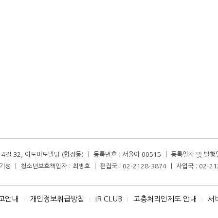
길 32, 이토마토빌딩 (합정동) ㅣ 등록번호 : 서울아 00515 ㅣ 등록일자 및 발행일자 :
성 ㅣ 청소년보호책임자 : 최병호 ㅣ 편집국 : 02-2128-3874 ㅣ 사업국 : 02-21
고안내
개인정보취급방침
IR CLUB
고충처리인제도 안내
서
I
I
I
I