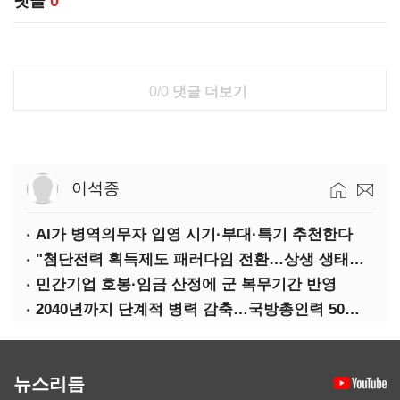
댓글
0
0/0
댓글 더보기
이석종
AI가 병역의무자 입영 시기·부대·특기 추천한다
"첨단전력 획득제도 패러다임 전환…상생 생태계 조성해 대체불가 K-방산 도약"
민간기업 호봉·임금 산정에 군 복무기간 반영
2040년까지 단계적 병력 감축…국방총인력 50만 목표 2차 국방개혁 착수
뉴스리듬