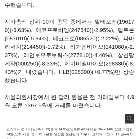
수했습니다.
시가총액 상위 10개 종목 중에서는
알테오젠(19617
0)
(-3.63%),
에코프로비엠(247540)
(-2.95%),
펩트론
(087010)
(-5.84%),
에코프로(086520)
(-2.22%),
파마
리서치(214450)
(-1.72%),
리가켐바이오(141080)
(-2.
37%),
레인보우로보틱스(277810)
(-4.40%),
삼천당
제약(000250)
(-8.33%),
에이비엘바이오(298380)
(-8.
43%)가 내렸습니다.
HLB(028300)
(+0.77%)만 상승
했습니다.
서울외환시장에서 원·달러 환율은 전 거래일보다 4.9
원 오른 1397.5원에 거래를 마쳤습니다.
코스피가 전 거래일(3486.19)보다 14.05포인트(0.40%) 내린 3472.14에 장을 마감한
24일 오후 서울 중구 하나은행 딜링룸 전광판에 지수가 표시되어 있다. (사진=뉴시