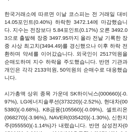
한국거래소에 따르면 이날 코스피는 전 거래일 대비
14.05포인트(0.40%) 하락한 3472.14에 마감했습니
다. 지수는 전장보다 5.84포인트(0.17%) 오른 3492.0
3으로 출발해 장중 3497.95까지 올라 전날 기록한 장
중 사상 최고치(3494.49)를 경신했으나 이후 하락 전
환하며 약세를 이어갔습니다. 외국인이 2517억원을
순매도하며 지수 하락을 주도했습니다. 반면 기관과
개인은 각각 2133억원, 50억원의 순매수로 대응했습
니다.
시가총액 상위 종목 가운데
SK하이닉스(000660)
(-0.
97%),
LG에너지솔루션(373220)
(-2.52%),
현대차(00
5380)
(-0.68%),
KB금융(105560)
(-0.09%),
셀트리온
(068270)
(-3.96%),
NAVER(035420)
(-1.30%),
신한지
주(055550)
(-1.14%)가 내렸습니다. 반면
삼성전자(0