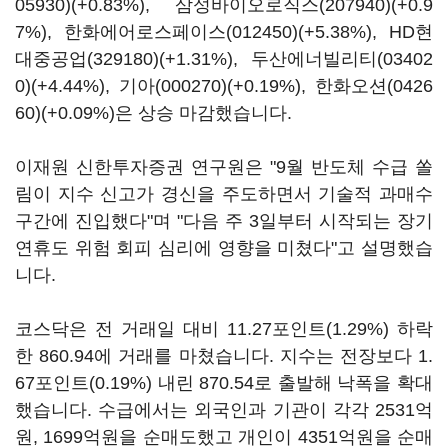
05930)
(+0.83%),
삼성바이오로직스(207940)
(+0.9
7%),
한화에어로스페이스(012450)
(+5.38%),
HD현
대중공업(329180)
(+1.31%),
두산에너빌리티(03402
0)
(+4.44%),
기아(000270)
(+0.19%),
한화오션(0426
60)
(+0.09%)은 상승 마감했습니다.
이재원 신한투자증권 연구원은 "9월 반도체 수급 쏠
림이 지수 신고가 경신을 주도하면서 기술적 과매수
구간에 진입했다"며 "다음 주 3일부터 시작되는 장기
연휴도 위험 회피 심리에 영향을 미쳤다"고 설명했습
니다.
코스닥은 전 거래일 대비 11.27포인트(1.29%) 하락
한 860.94에 거래를 마쳤습니다. 지수는 전장보다 1.
67포인트(0.19%) 내린 870.54로 출발해 낙폭을 확대
했습니다. 수급에서는 외국인과 기관이 각각 2531억
원, 1699억원을 순매도했고 개인이 4351억원을 순매