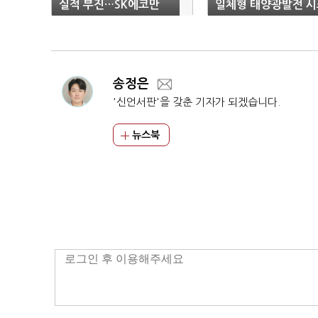
실적 부진…SK에코만
일체형 태양광발전 시
웃었다
템 MOU 체결
송정은
'신언서판'을 갖춘 기자가 되겠습니다.
뉴스북