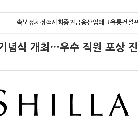
속보
정치
정책
사회
증권
금융
산업
테크
유통
건설
 기념식 개최…우수 직원 포상 