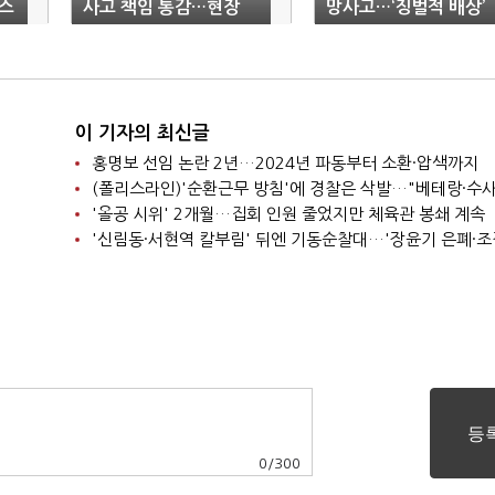
스
사고 책임 통감…현장
망사고…‘징벌적 배상’
작업 중단”
거론
이 기자의 최신글
홍명보 선임 논란 2년…2024년 파동부터 소환·압색까지
'올공 시위' 2개월…집회 인원 줄었지만 체육관 봉쇄 계속
0
/
300