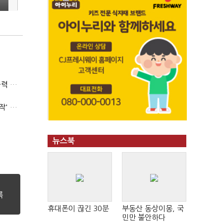
(폴리스라인)'순환근무 방침'에 경찰은 삭발…"베테랑·수사력 보강 먼저"
'신림동·서현역 칼부림' 뒤엔 기동순찰대…'장윤기 은폐·조작' 후엔 내부비리수사대
뉴스북
휴대폰이 끊긴 30분
부동산 동상이몽, 국
민만 불안하다