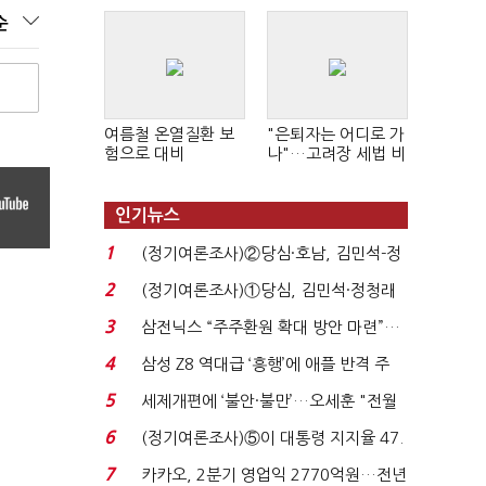
순
여름철 온열질환 보
"은퇴자는 어디로 가
험으로 대비
나"…고려장 세법 비
판 확산
인기뉴스
1
(정기여론조사)②당심·호남, 김민석-정
청래 '초접전'...
2
(정기여론조사)①당심, 김민석·정청래
'초접전'…대통령 ...
3
삼전닉스 “주주환원 확대 방안 마련”…
로이터에 성명...
4
삼성 Z8 역대급 ‘흥행’에 애플 반격 주
목…9월 ‘폴...
5
세제개편에 ‘불안·불만’…오세훈 "전월
세 구하기 더 ...
6
(정기여론조사)⑤이 대통령 지지율 47.
7%…일주일 만에 ...
7
카카오, 2분기 영업익 2770억원…전년