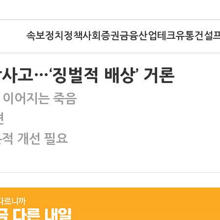
속보
정치
정책
사회
증권
금융
산업
테크
유통
건설
사고…‘징벌적 배상’ 거론
 이어지는 죽음
견
적 개선 필요