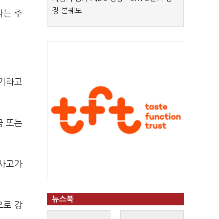
장 본궤도
다는 주
시기라고
금 또는
“사고가
뉴스북
으로 강