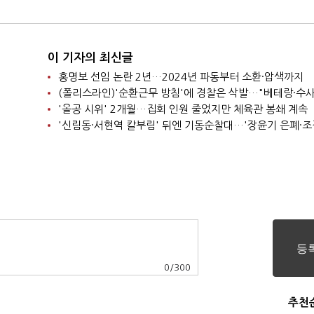
이 기자의 최신글
홍명보 선임 논란 2년…2024년 파동부터 소환·압색까지
'올공 시위' 2개월…집회 인원 줄었지만 체육관 봉쇄 계속
0
/
300
추천