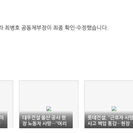
라 최병호 공동체부장이 최종 확인·수정했습니다.
미
대우건설 울산 공사 현
롯데건설, “근로자 사
자
장 노동자 사망…“머리
사고 책임 통감…현장
숙여 사죄”
작업 중단”