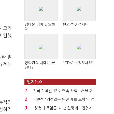
집다운 집이 필요하
편의점 전성시대
사고가
다
고 말했
니라 발
영화관의 시대는 끝
"CD로 구워오세요"
 규제는
났다?
인기뉴스
1
전국 기름값 12주 연속 하락…서울 휘
발윳값 1909원...
2
김민석 "경선갈등 완전 제로 노력"…정
공통적인
청래 "반명 공세 사...
3
'정청래 책임론' 꺼낸 친명계…친청계
조성하기