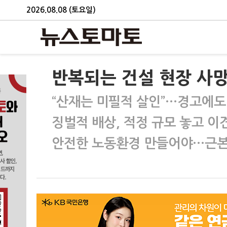
2026.08.08 (토요일)
반복되는 건설 현장 사망
“산재는 미필적 살인”…경고에도
징벌적 배상, 적정 규모 놓고 이
안전한 노동환경 만들어야…근본