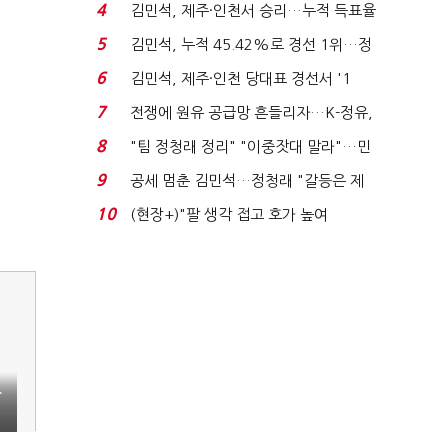
는 추가투표 때리기...
4
김민석, 제주·인천서 승리…누적 득표율
'1위 탈환'(종합)...
5
김민석, 누적 45.42%로 경선 1위…정
청래와 격차 0.86%p(...
6
김민석, 제주·인천 당대표 경선서 '1
위'(1보)...
7
전쟁에 원유 공급망 흔들리자…K-정유,
에너지안보 핵심...
8
"팀 정청래 정리" "이중잣대 말라"…민
주 최고위원 계파 다...
9
공세 멈춘 김민석…정청래 "갈등은 제
가 수습"
10
(현장+)"팔 생각 접고 호가 높여
요"…'덜 똘똘한 한 채' 20...
망