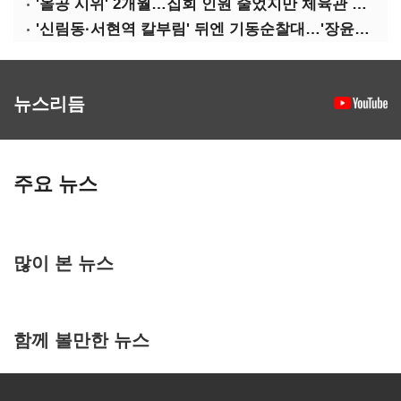
'올공 시위' 2개월…집회 인원 줄었지만 체육관 봉쇄 계속
'신림동·서현역 칼부림' 뒤엔 기동순찰대…'장윤기 은폐·조작' 후엔 내부비리수사대
뉴스리듬
주요 뉴스
많이 본 뉴스
함께 볼만한 뉴스