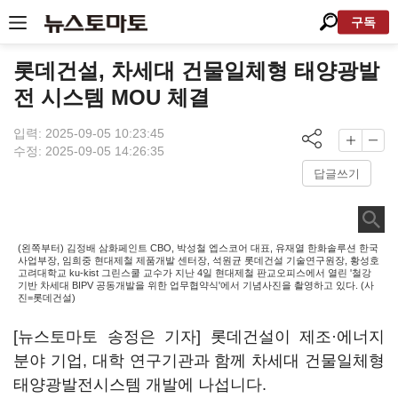
구독
롯데건설, 차세대 건물일체형 태양광발
전 시스템 MOU 체결
입력: 2025-09-05 10:23:45
수정: 2025-09-05 14:26:35
답글쓰기
(왼쪽부터) 김정배 삼화페인트 CBO, 박성철 엡스코어 대표, 유재열 한화솔루션 한국
사업부장, 임희중 현대제철 제품개발 센터장, 석원균 롯데건설 기술연구원장, 황성호
고려대학교 ku-kist 그린스쿨 교수가 지난 4일 현대제철 판교오피스에서 열린 '철강
기반 차세대 BIPV 공동개발을 위한 업무협약식'에서 기념사진을 촬영하고 있다. (사
진=롯데건설)
[뉴스토마토 송정은 기자] 롯데건설이 제조·에너지
분야 기업, 대학 연구기관과 함께 차세대 건물일체형
태양광발전시스템 개발에 나섭니다.