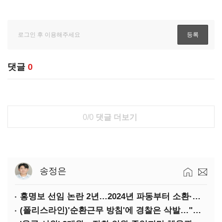
댓글
0
0/0
댓글 더보기
송정은
홍명보 선임 논란 2년…2024년 파동부터 소환·압색까지
(폴리스라인)'순환근무 방침'에 경찰은 삭발…"베테랑·수사력 보강 먼저"