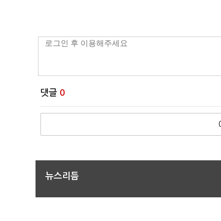
댓글
0
뉴스리듬