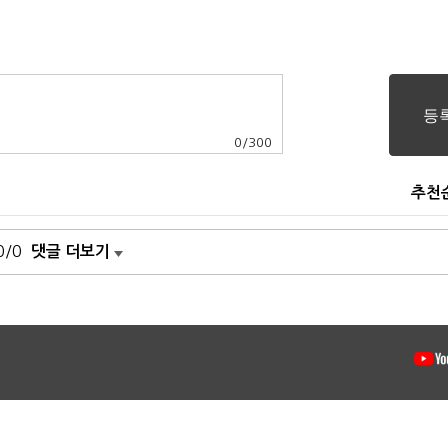
0
/
300
추천
0/0
댓글 더보기