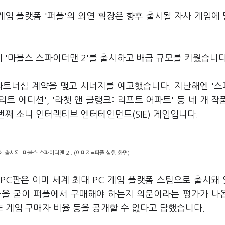
게임 플랫폼 '퍼플'의 외연 확장은 향후 출시될 자사 게임에
 '마블스 스파이더맨 2'를 출시하고 배급 규모를 키웠습니다
적 파트너십 계약을 맺고 시너지를 예고했습니다. 지난해엔 '
트 에디션', '라쳇 앤 클랭크: 리프트 어파트' 등 네 개 작
번째 소니 인터랙티브 엔터테인먼트(SIE) 게임입니다.
 출시된 '마블스 스파이더맨 2'. (이미지=퍼플 실행 화면)
PC판은 이미 세계 최대 PC 게임 플랫폼 스팀으로 출시돼
임들을 굳이 퍼플에서 구매해야 하는지 의문이라는 평가가 나
E 게임 구매자 비율 등을 공개할 수 없다고 답했습니다.