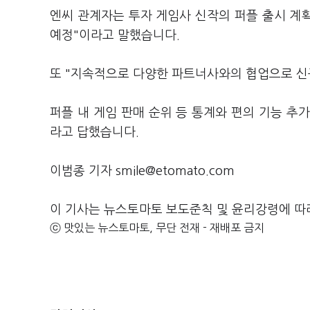
엔씨 관계자는 투자 게임사 신작의 퍼플 출시 계획
예정"이라고 말했습니다.
또 "지속적으로 다양한 파트너사와의 협업으로 신
퍼플 내 게임 판매 순위 등 통계와 편의 기능 추
라고 답했습니다.
이범종 기자 smile@etomato.com
이 기사는 뉴스토마토 보도준칙 및 윤리강령에 따
ⓒ 맛있는 뉴스토마토, 무단 전재 - 재배포 금지