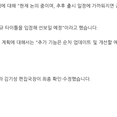
에 대해 "현재 논의 중이며, 추후 출시 일정에 가까워지면
규 타이틀을 입점해 선보일 예정"이라고 했습니다.
가 계획에 대해서는 "추가 기능은 순차 업데이트 및 개선할 
라 김기성 편집국장이 최종 확인·수정했습니다.