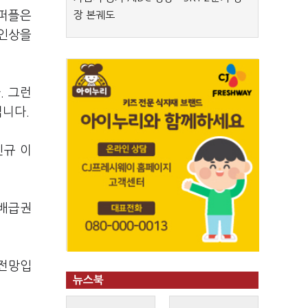
 퍼플은
장 본궤도
 인상을
. 그런
겁니다.
신규 이
 배급권
 전망입
뉴스북