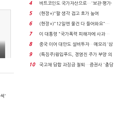
로봇·AI 등 논...
4
비트코인도 국가자산으로…'보관·평가·
처분' 기준은 ...
5
(현장+)"팔 생각 접고 호가 높여
요"…'덜 똘똘한 한 채' 20...
6
(현장+)"12일엔 물건 다 들어와요"…
빈 매대 채우며 문 연 ...
7
이 대통령 "국가폭력 피해자에 사과…
적극적 조사로 진...
8
중국 이어 대만도 설비투자…메모리 ‘삼
국전쟁’
9
(특징주)윙입푸드, 경영진 주가 부양 의
지에 상한가...
10
국고채 담합 과징금 철퇴…증권사 '충당
금 폭탄' 우려...
석'