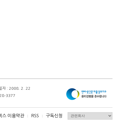
 2008. 2. 22
28-3377
비스 이용약관
RSS
구독신청
I
I