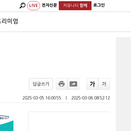
전자신문
로그인
LIVE
커뮤니티
함께
프리미엄
답글쓰기
2025-03-05 16:00:55
ㅣ
2025-03-06 08:52:12