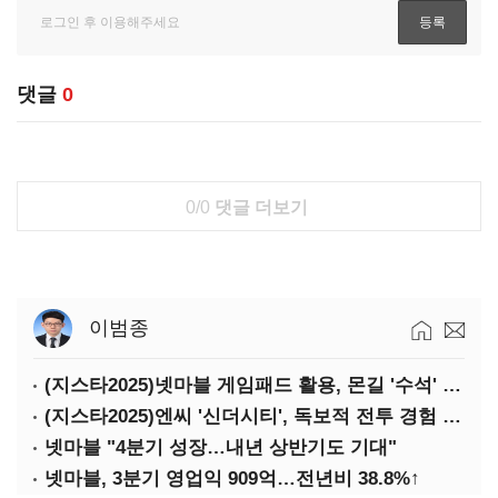
댓글
0
0/0
댓글 더보기
이범종
(지스타2025)넷마블 게임패드 활용, 몬길 '수석' 7대죄 '차석'
(지스타2025)엔씨 '신더시티', 독보적 전투 경험 필요
넷마블 "4분기 성장…내년 상반기도 기대"
넷마블, 3분기 영업익 909억…전년비 38.8%↑