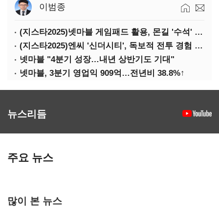
이범종
(지스타2025)넷마블 게임패드 활용, 몬길 '수석' 7대죄 '차석'
(지스타2025)엔씨 '신더시티', 독보적 전투 경험 필요
넷마블 "4분기 성장…내년 상반기도 기대"
넷마블, 3분기 영업익 909억…전년비 38.8%↑
뉴스리듬
주요 뉴스
많이 본 뉴스