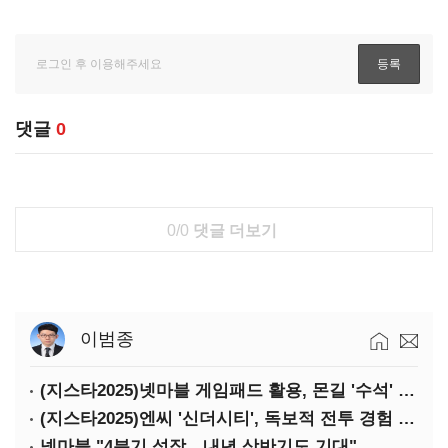
댓글
0
0/0
댓글 더보기
이범종
(지스타2025)넷마블 게임패드 활용, 몬길 '수석' 7대죄 '차석'
(지스타2025)엔씨 '신더시티', 독보적 전투 경험 필요
넷마블 "4분기 성장…내년 상반기도 기대"