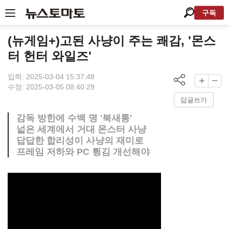
구독
(뉴게임+)고된 사냥이 주는 쾌감, '몬스
터 헌터 와일즈'
입력: 2025-03-04 15:37:48
수정: 2025-03-05 08:40:29
답글쓰기
감독 방한에 수백 명 '북새통'
넓은 세계에서 거대 몬스터 사냥
답답한 합리성이 사냥의 재미로
프레임 저하와 PC 튕김 개선해야