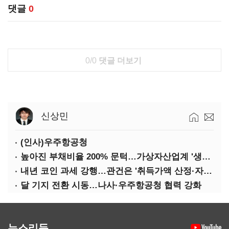
댓글
0
0/0
댓글 더보기
신상민
(인사)우주항공청
높아진 부채비율 200% 문턱…가상자산업계 '생존 시험대'
내년 코인 과세 강행…관건은 '취득가액 산정·자산 이동'
달 기지 전환 시동…나사·우주항공청 협력 강화
뉴스리듬