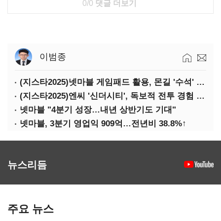
0/0
댓글 더보기
이범종
(지스타2025)넷마블 게임패드 활용, 몬길 '수석' 7대죄 '차석'
(지스타2025)엔씨 '신더시티', 독보적 전투 경험 필요
넷마블 "4분기 성장…내년 상반기도 기대"
넷마블, 3분기 영업익 909억…전년비 38.8%↑
뉴스리듬
주요 뉴스