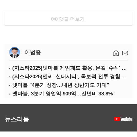
0/0
댓글 더보기
이범종
(지스타2025)넷마블 게임패드 활용, 몬길 '수석' 7대죄 '차석'
(지스타2025)엔씨 '신더시티', 독보적 전투 경험 필요
넷마블 "4분기 성장…내년 상반기도 기대"
넷마블, 3분기 영업익 909억…전년비 38.8%↑
뉴스리듬