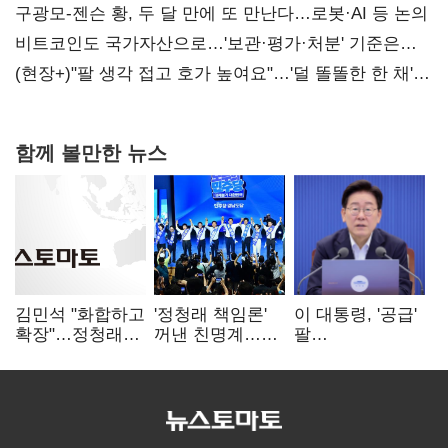
공세 사과부터"
구광모-젠슨 황, 두 달 만에 또 만난다…로봇·AI 등 논의
비트코인도 국가자산으로…'보관·평가·처분' 기준은
숙제
(현장+)"팔 생각 접고 호가 높여요"…'덜 똘똘한 한 채'
20억 키맞추기
함께 볼만한 뉴스
김민석 "화합하고
'정청래 책임론'
이 대통령, '공급'
확장"…정청래
꺼낸 친명계…
팔
"반명 공세
친청계는
걷어붙였는데…
사과부터"
추가투표 때리기
여 내부선
'부동산
망언'(종합)