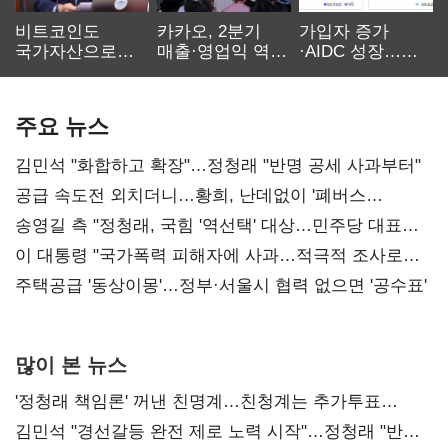
비트코인도
카카오, 2분기
가입자 증가
국가자산으로…'
매출·영업익 역대
·AIDC 성장…
보관·평가·처분'
최대…에이전트
SKT 2분기 성장
기준은 숙제
AI 수익화 관건
본궤도
주요 뉴스
김민석 "화합하고 확장"…정청래 "반명 공세 사과부터"
공급 속도전 외치더니…황희, 난데없이 '폐버스
리모델링' 제안
송영길 측 "정청래, 국힘 '역선택' 대상…민주당 대표로
총선 지휘 못해"
이 대통령 "국가폭력 피해자에 사과…적극적 조사로
진실 밝혀야"
주택공급 '동상이몽'…정부·서울시 협력 없으면 '공수표'
많이 본 뉴스
'정청래 책임론' 꺼낸 친명계…친청계는 추가투표
때리기
김민석 "경선갈등 완전 제로 노력 시작"…정청래 "반명