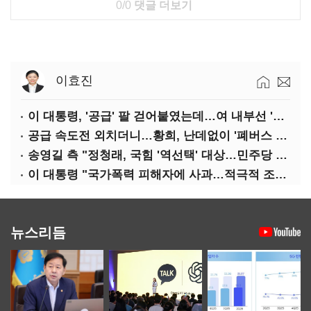
0/0
댓글 더보기
이효진
이 대통령, '공급' 팔 걷어붙였는데…여 내부선 '부동산 망언'(종합)
공급 속도전 외치더니…황희, 난데없이 '폐버스 리모델링' 제안
송영길 측 "정청래, 국힘 '역선택' 대상…민주당 대표로 총선 지휘 못해"
이 대통령 "국가폭력 피해자에 사과…적극적 조사로 진실 밝혀야"
뉴스리듬