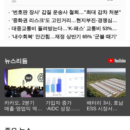
'번호판 장사' 갑질 운송사 철퇴…"최대 감차 처분"
'중화권 리스크'도 고민거리…현지부진·경쟁심화·양안냉각
대중교통비 돌려받는다…'K-패스' 교통비 53%까지 환급
'내수회복' 안간힘…재정 상반기 65% '군불 때기'
뉴스리듬
카카오, 2분기
가입자 증가
배터리 3사, 호남
매출·영업익 역대
·AIDC 성장…
ESS 시장서
최대…에이전트
SKT 2분기 성장
‘격돌’
AI 수익화 관건
본궤도