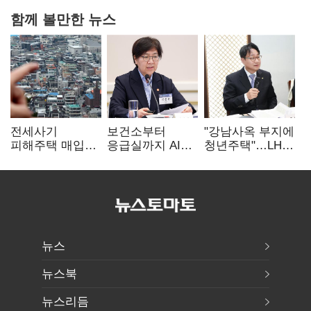
함께 볼만한 뉴스
전세사기
보건소부터
"강남사옥 부지에
피해주택 매입
응급실까지 AI
청년주택"…LH도
1만호 돌파…
확산…지역의료
'공급 속도전'
누적 피해자
혁신 본격화
4만278명
뉴스
뉴스북
뉴스리듬