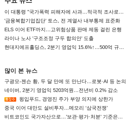
주요 뉴스
이 대통령 "국가폭력 피해자에 사과…적극적 조사로
진실 밝혀야"
'금융복합기업집단' 토스, 전 계열사 내부통제 표준화
ELS 이어 ETF까지…고위험상품 판매 제동 걸린 은행
라이나 노사 '구조조정 구두 합의안' 도출
현대지에프홀딩스, 2분기 영업익 15.6%↑…500억 규모
자사주 매입
많이 본 뉴스
구광모-젠슨 황, 두 달 만에 또 만난다…로봇·AI 등 논의
네이버, 2분기 영업익 5203억원…전년비 0.2% 감소
윙입푸드, 경영진 주가 부양 의지에 상한가
중국 이어 대만도 설비투자…메모리 ‘삼국전쟁’
비트코인도 국가자산으로…'보관·평가·처분' 기준은
숙제