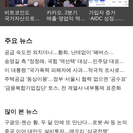
비트코인도
카카오, 2분기
가입자 증가
국가자산으로…'
매출·영업익 역대
·AIDC 성장…
보관·평가·처분'
최대…에이전트
SKT 2분기 성장
기준은 숙제
AI 수익화 관건
본궤도
주요 뉴스
공급 속도전 외치더니…황희, 난데없이 '폐버스
리모델링' 제안
송영길 측 "정청래, 국힘 '역선택' 대상…민주당 대표로
총선 지휘 못해"
이 대통령 "국가폭력 피해자에 사과…적극적 조사로
진실 밝혀야"
주택공급 '동상이몽'…정부·서울시 협력 없으면 '공수표'
'금융복합기업집단' 토스, 전 계열사 내부통제 표준화
많이 본 뉴스
구광모-젠슨 황, 두 달 만에 또 만난다…로봇·AI 등 논의
중국 이어 대만도 설비투자…메모리 ‘삼국전쟁’