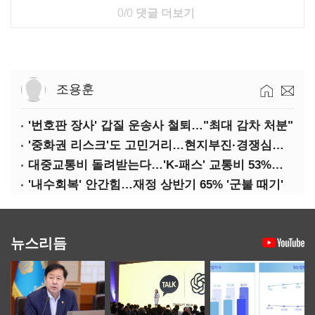
0/0
댓글 더보기
조용훈
'번호판 장사' 갑질 운송사 철퇴…"최대 감차 처분"
'중화권 리스크'도 고민거리…현지부진·경쟁심화·양안냉각
대중교통비 돌려받는다…'K-패스' 교통비 53%까지 환급
'내수회복' 안간힘…재정 상반기 65% '군불 때기'
뉴스리듬