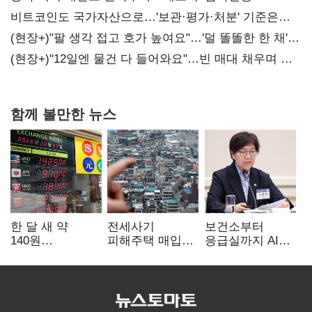
비트코인도 국가자산으로…'보관·평가·처분' 기준은
숙제
(현장+)"팔 생각 접고 호가 높여요"…'덜 똘똘한 한 채'
20억 키맞추기
(현장+)"12일엔 물건 다 들어와요"…빈 매대 채우며 문
연 홈플러스
함께 볼만한 뉴스
한 달 새 약
전세사기
보건소부터
140원
피해주택 매입
응급실까지 AI
급락…'역대급
1만호 돌파…
확산…지역의료
엔저'에 원화
누적 피해자
혁신 본격화
변곡점
4만278명