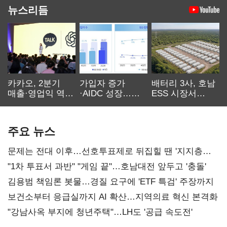
뉴스리듬
카카오, 2분기
가입자 증가
배터리 3사, 호남
매출·영업익 역대
·AIDC 성장…
ESS 시장서
최대…에이전트
SKT 2분기 성장
‘격돌’
AI 수익화 관건
본궤도
주요 뉴스
문제는 전대 이후…선호투표제로 뒤집힐 땐 '지지층
불복'
"1차 투표서 과반" "게임 끝"…호남대전 앞두고 '충돌'
김용범 책임론 봇물…경질 요구에 'ETF 특검' 주장까지
보건소부터 응급실까지 AI 확산…지역의료 혁신 본격화
"강남사옥 부지에 청년주택"…LH도 '공급 속도전'