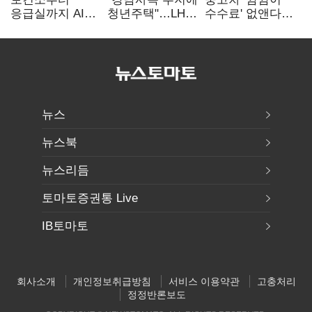
응급실까지 AI
청년주택"…LH도
수수료' 없앤다…
확산…지역의료
'공급 속도전'
7일 내 중대하자
혁신 본격화
생기면 환불
뉴스
뉴스북
뉴스리듬
토마토증권통 Live
IB토마토
회사소개
개인정보취급방침
서비스 이용약관
고충처리
정정반론보도