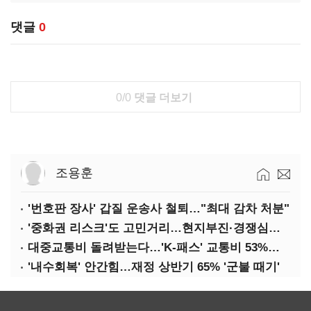
댓글
0
0/0
댓글 더보기
조용훈
'번호판 장사' 갑질 운송사 철퇴…"최대 감차 처분"
'중화권 리스크'도 고민거리…현지부진·경쟁심화·양안냉각
대중교통비 돌려받는다…'K-패스' 교통비 53%까지 환급
'내수회복' 안간힘…재정 상반기 65% '군불 때기'