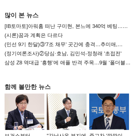
많이 본 뉴스
[IB토마토]아워홈 떠난 구미현, 본느에 340억 베팅…
가족 지배체제 구축
(시론)꿈과 계획은 다르다
(민선 9기 한달)③'7조 채무' 곳간에 충격…추미애,
20년만에 '비상재정' 선언 승부수
(정기여론조사)②당심·호남, 김민석-정청래 '초접전'
삼성 Z8 역대급 ‘흥행’에 애플 반격 주목…9월 ‘폴더블
대전’
함께 볼만한 뉴스
보건소부터
"강남사옥 부지에
중고차 '깜깜이