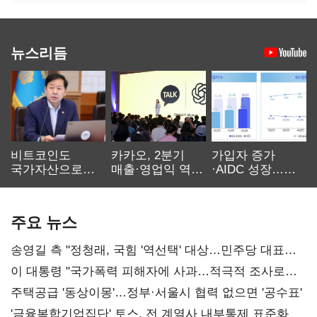
뉴스리듬
비트코인도
카카오, 2분기
가입자 증가
국가자산으로…'
매출·영업익 역대
·AIDC 성장…
보관·평가·처분'
최대…에이전트
SKT 2분기 성장
기준은 숙제
AI 수익화 관건
본궤도
주요 뉴스
송영길 측 "정청래, 국힘 '역선택' 대상…민주당 대표로
총선 지휘 못해"
이 대통령 "국가폭력 피해자에 사과…적극적 조사로
진실 밝혀야"
주택공급 '동상이몽'…정부·서울시 협력 없으면 '공수표'
'금융복합기업집단' 토스, 전 계열사 내부통제 표준화