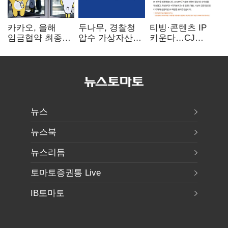
카카오, 올해
두나무, 경찰청
티빙·콘텐츠 IP
임금협약 최종
압수 가상자산
키운다…CJ
타결…연봉 6.3%
보관 맡는다…
ENM, 하반기
인상·격려금
커스터디 사업
글로벌 확장 가속
300만원
최종 낙찰
뉴스
뉴스북
뉴스리듬
토마토증권통 Live
IB토마토