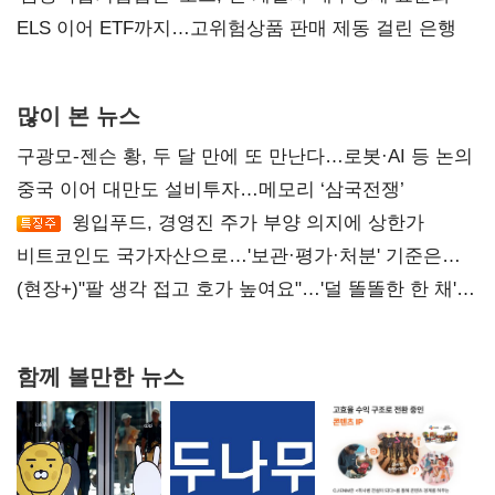
ELS 이어 ETF까지…고위험상품 판매 제동 걸린 은행
많이 본 뉴스
구광모-젠슨 황, 두 달 만에 또 만난다…로봇·AI 등 논의
중국 이어 대만도 설비투자…메모리 ‘삼국전쟁’
윙입푸드, 경영진 주가 부양 의지에 상한가
비트코인도 국가자산으로…'보관·평가·처분' 기준은
숙제
(현장+)"팔 생각 접고 호가 높여요"…'덜 똘똘한 한 채'
20억 키맞추기
함께 볼만한 뉴스