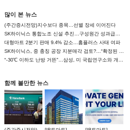
많이 본 뉴스
(주간증시전망)지수보다 종목…선별 장세 이어진다
SK하이닉스 통합노조 신설 추진…구성원간 성과급
불만 확산
대형마트 2분기 판매 9.4% 감소…홈플러스 사태 여파
SK하이닉스, 중 충칭 공장 지분매각 검토?…“확정된 바
없어”
“-30℃ 이하도 난방 거뜬”…삼성, 미 국립연구소와 개발
협력
함께 볼만한 뉴스
(주간증시전망)
[IB토마토]
[IB토마토]