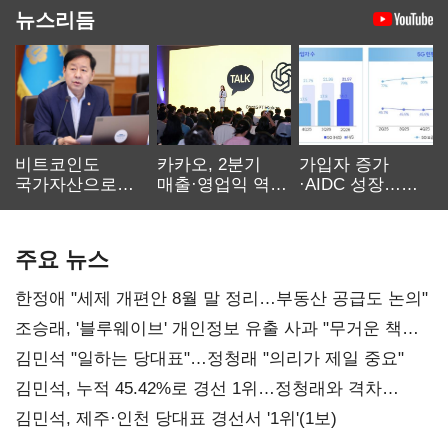
뉴스리듬
비트코인도
카카오, 2분기
가입자 증가
국가자산으로…'
매출·영업익 역대
·AIDC 성장…
보관·평가·처분'
최대…에이전트
SKT 2분기 성장
기준은 숙제
AI 수익화 관건
본궤도
주요 뉴스
한정애 "세제 개편안 8월 말 정리…부동산 공급도 논의"
조승래, '블루웨이브' 개인정보 유출 사과 "무거운 책임
통감"
김민석 "일하는 당대표"…정청래 "의리가 제일 중요"
김민석, 누적 45.42%로 경선 1위…정청래와 격차
0.86%p(2보)
김민석, 제주·인천 당대표 경선서 '1위'(1보)