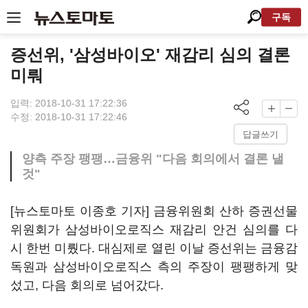
구독
증선위, '삼성바이오' 재감리 심의 결론
미뤄
입력: 2018-10-31 17:22:36
수정: 2018-10-31 17:22:46
답글쓰기
양측 주장 팽팽…금융위 "다음 회의에서 결론 낼
것"
[뉴스토마토 이종호 기자] 금융위원회 산하 증권선물
위원회가 삼성바이오로직스 재감리 안건 심의를 다
시 한번 미뤘다. 대심제로 열린 이날 증선위는 금융감
독원과 삼성바이오로직스 측의 주장이 팽팽하게 맞
섰고, 다음 회의로 넘어갔다.