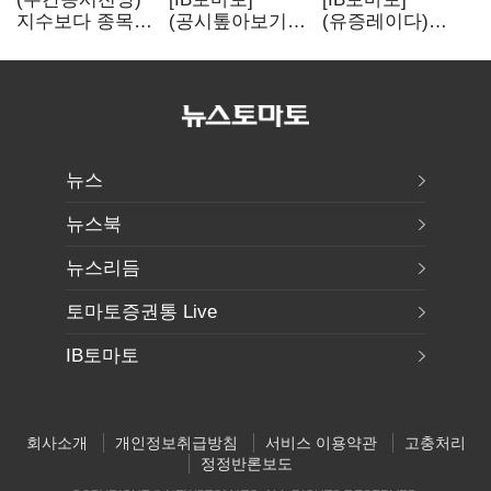
지수보다 종목…
(공시톺아보기)
(유증레이다)
선별 장세
수주 공시, 왜
툴젠, 조달액
이어진다
바로 매출로
3분의 1 토막…
잡히지 않을까
특허소송
비용부터 챙긴다
뉴스
뉴스북
뉴스리듬
토마토증권통 Live
IB토마토
회사소개
개인정보취급방침
서비스 이용약관
고충처리
정정반론보도