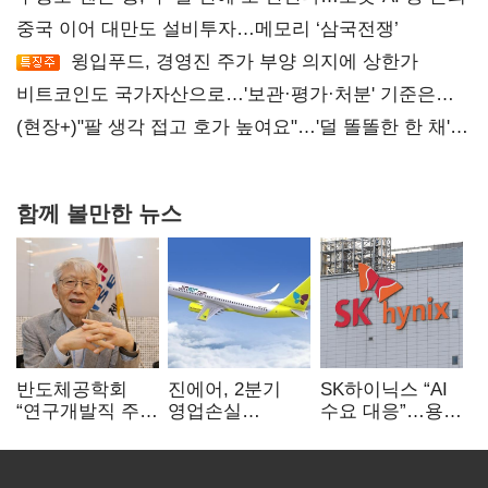
중국 이어 대만도 설비투자…메모리 ‘삼국전쟁’
윙입푸드, 경영진 주가 부양 의지에 상한가
비트코인도 국가자산으로…'보관·평가·처분' 기준은
숙제
(현장+)"팔 생각 접고 호가 높여요"…'덜 똘똘한 한 채'
20억 키맞추기
함께 볼만한 뉴스
반도체공학회
진에어, 2분기
SK하이닉스 “AI
“연구개발직 주
영업손실
수요 대응”…용인
52시간제
731억…유가
·청주 팹에 54조
개선해야”
상승 여파
투자