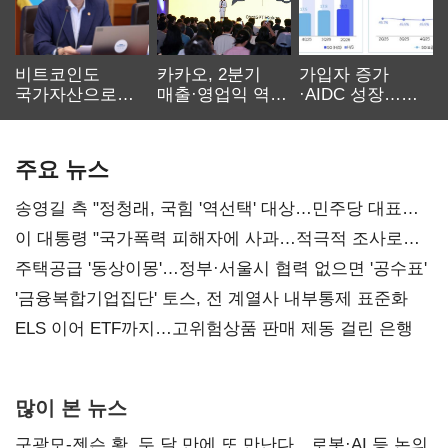
비트코인도
카카오, 2분기
가입자 증가
국가자산으로…'
매출·영업익 역대
·AIDC 성장…
보관·평가·처분'
최대…에이전트
SKT 2분기 성장
기준은 숙제
AI 수익화 관건
본궤도
주요 뉴스
송영길 측 "정청래, 국힘 '역선택' 대상…민주당 대표로
총선 지휘 못해"
이 대통령 "국가폭력 피해자에 사과…적극적 조사로
진실 밝혀야"
주택공급 '동상이몽'…정부·서울시 협력 없으면 '공수표'
'금융복합기업집단' 토스, 전 계열사 내부통제 표준화
ELS 이어 ETF까지…고위험상품 판매 제동 걸린 은행
많이 본 뉴스
구광모-젠슨 황, 두 달 만에 또 만난다…로봇·AI 등 논의