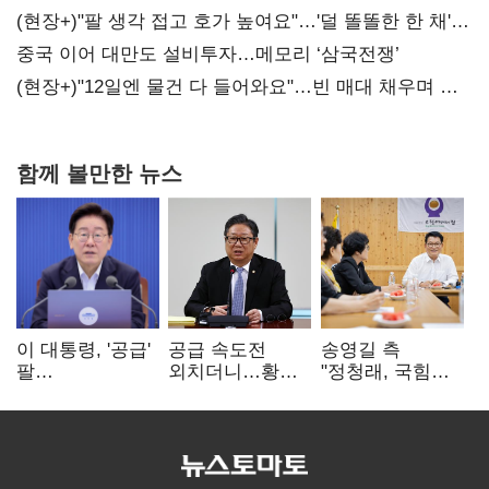
숙제
(현장+)"팔 생각 접고 호가 높여요"…'덜 똘똘한 한 채'
20억 키맞추기
중국 이어 대만도 설비투자…메모리 ‘삼국전쟁’
(현장+)"12일엔 물건 다 들어와요"…빈 매대 채우며 문
연 홈플러스
함께 볼만한 뉴스
이 대통령, '공급'
공급 속도전
송영길 측
팔
외치더니…황희,
"정청래, 국힘
걷어붙였는데…
난데없이 '폐버스
'역선택' 대상…
여 내부선
리모델링' 제안
민주당 대표로
'부동산
총선 지휘 못해"
망언'(종합)