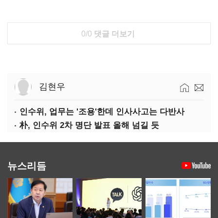
0/0
댓글 더보기
김현우
인수위, 업무는 '조용'한데 인사사고는 다반사
朴, 인수위 2차 명단 발표 올해 넘길 듯
뉴스리듬