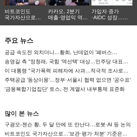
비트코인도
카카오, 2분기
가입자 증가
국가자산으로…'
매출·영업익 역대
·AIDC 성장…
보관·평가·처분'
최대…에이전트
SKT 2분기 성장
기준은 숙제
AI 수익화 관건
본궤도
주요 뉴스
공급 속도전 외치더니…황희, 난데없이 '폐버스
리모델링' 제안
송영길 측 "정청래, 국힘 '역선택' 대상…민주당 대표로
총선 지휘 못해"
이 대통령 "국가폭력 피해자에 사과…적극적 조사로
진실 밝혀야"
주택공급 '동상이몽'…정부·서울시 협력 없으면 '공수표'
'금융복합기업집단' 토스, 전 계열사 내부통제 표준화
많이 본 뉴스
구광모-젠슨 황, 두 달 만에 또 만난다…로봇·AI 등 논의
비트코인도 국가자산으로…'보관·평가·처분' 기준은