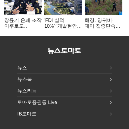
장윤기 은폐·조작
'FDI 실적
해경, 양귀비·
이후로도
10%'·'개발현안
대마 집중단속…
정보유출·
산적'…
4개월 동안
내부비위…경찰
인천경제청장
249명 검거
신뢰는 어디에
구원투수 찾기
뉴스
뉴스북
뉴스리듬
토마토증권통 Live
IB토마토