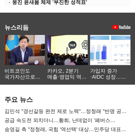
웅진 윤새봄 체제 '부진한 성적표'
뉴스리듬
비트코인도
카카오, 2분기
가입자 증가
국가자산으로…'
매출·영업익 역대
·AIDC 성장…
보관·평가·처분'
최대…에이전트
SKT 2분기 성장
기준은 숙제
AI 수익화 관건
본궤도
주요 뉴스
김민석 "경선갈등 완전 제로 노력"…정청래 "반명 공세
사과부터"
공급 속도전 외치더니…황희, 난데없이 '폐버스
리모델링' 제안
송영길 측 "정청래, 국힘 '역선택' 대상…민주당 대표로