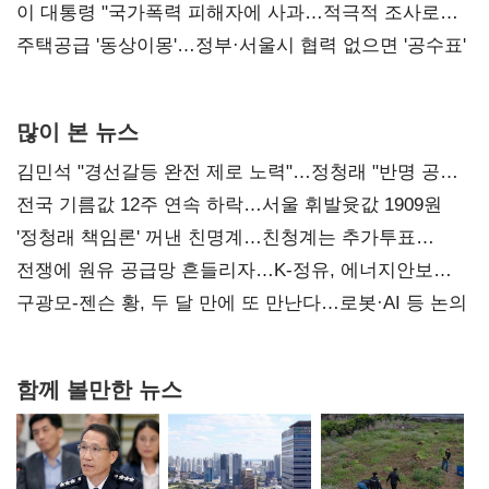
총선 지휘 못해"
이 대통령 "국가폭력 피해자에 사과…적극적 조사로
진실 밝혀야"
주택공급 '동상이몽'…정부·서울시 협력 없으면 '공수표'
많이 본 뉴스
김민석 "경선갈등 완전 제로 노력"…정청래 "반명 공세
사과부터"
전국 기름값 12주 연속 하락…서울 휘발윳값 1909원
'정청래 책임론' 꺼낸 친명계…친청계는 추가투표
때리기
전쟁에 원유 공급망 흔들리자…K-정유, 에너지안보
핵심으로 재부상
구광모-젠슨 황, 두 달 만에 또 만난다…로봇·AI 등 논의
함께 볼만한 뉴스