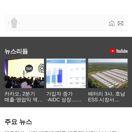
뉴스리듬
카카오, 2분기
가입자 증가
배터리 3사, 호남
매출·영업익 역대
·AIDC 성장…
ESS 시장서
최대…에이전트
SKT 2분기 성장
‘격돌’
AI 수익화 관건
본궤도
주요 뉴스