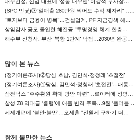
대우건설, 신임 대표에 '정통 대우맨' 이강석 부사장
내정
(SPC 민낯)③"일매출 280만원 찍어도 수익 제자리"…
점주 울리는 '상시 할인'
"토지보다 금융이 병목"…건설업계, PF 자금경색 해소
목소리
상임감사 공모 돌입한 해진공 "투명경영 체계 한층
강화"
해수부 신청사, 부산 '북항 1단계' 낙점…2030년 완공
목표
많이 본 뉴스
(정기여론조사)②당심·호남, 김민석-정청래 '초접전'
(정기여론조사)①당심, 김민석·정청래 '초접전'…대통령
지지도 '50% 아래로'(종합)
삼전닉스 “주주환원 확대 방안 마련”…로이터에 성명
보내
삼성 Z8 역대급 ‘흥행’에 애플 반격 주목…9월 ‘폴더블
대전’
세제개편에 ‘불안·불만’…오세훈 "전월세 구하기 더
힘들어질 것"
함께 볼만한 뉴스