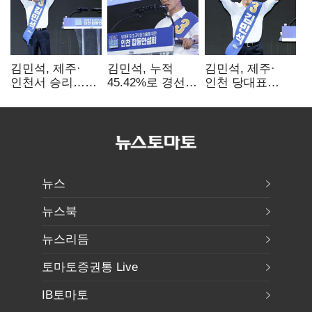
김민석, 제주·
김민석, 누적
김민석, 제주·
인천서 승리…
45.42%로 경선
인천 당대표
누적 득표율 '1위
1위…정청래와
경선서 '1위'(1보)
탈환'(종합)
격차
0.86%p(2보)
뉴스
뉴스북
뉴스리듬
토마토증권통 Live
IB토마토