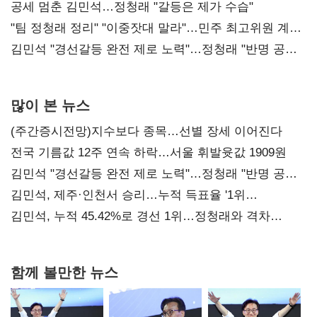
공세 멈춘 김민석…정청래 "갈등은 제가 수습"
"팀 정청래 정리" "이중잣대 말라"…민주 최고위원 계파
다툼 격화
김민석 "경선갈등 완전 제로 노력"…정청래 "반명 공세
사과부터"
많이 본 뉴스
(주간증시전망)지수보다 종목…선별 장세 이어진다
전국 기름값 12주 연속 하락…서울 휘발윳값 1909원
김민석 "경선갈등 완전 제로 노력"…정청래 "반명 공세
사과부터"
김민석, 제주·인천서 승리…누적 득표율 '1위
탈환'(종합)
김민석, 누적 45.42%로 경선 1위…정청래와 격차
0.86%p(2보)
함께 볼만한 뉴스