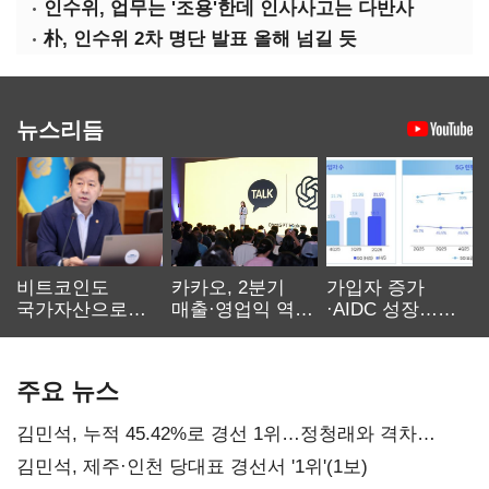
인수위, 업무는 '조용'한데 인사사고는 다반사
朴, 인수위 2차 명단 발표 올해 넘길 듯
뉴스리듬
비트코인도
카카오, 2분기
가입자 증가
국가자산으로…'
매출·영업익 역대
·AIDC 성장…
보관·평가·처분'
최대…에이전트
SKT 2분기 성장
기준은 숙제
AI 수익화 관건
본궤도
주요 뉴스
김민석, 누적 45.42%로 경선 1위…정청래와 격차
0.86%p(2보)
김민석, 제주·인천 당대표 경선서 '1위'(1보)