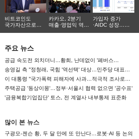
비트코인도
카카오, 2분기
가입자 증가
국가자산으로…'
매출·영업익 역대
·AIDC 성장…
보관·평가·처분'
최대…에이전트
SKT 2분기 성장
기준은 숙제
AI 수익화 관건
본궤도
주요 뉴스
공급 속도전 외치더니…황희, 난데없이 '폐버스
리모델링' 제안
송영길 측 "정청래, 국힘 '역선택' 대상…민주당 대표로
총선 지휘 못해"
이 대통령 "국가폭력 피해자에 사과…적극적 조사로
진실 밝혀야"
주택공급 '동상이몽'…정부·서울시 협력 없으면 '공수표'
'금융복합기업집단' 토스, 전 계열사 내부통제 표준화
많이 본 뉴스
구광모-젠슨 황, 두 달 만에 또 만난다…로봇·AI 등 논의