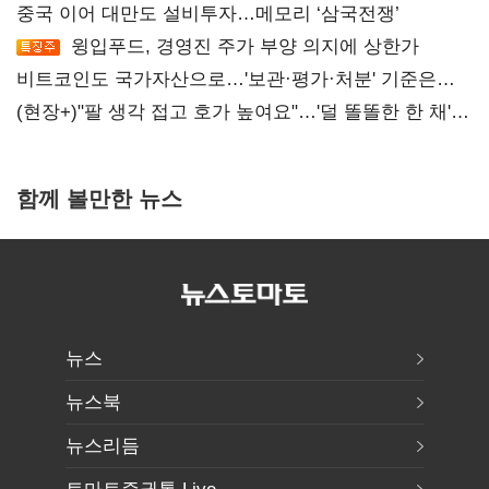
중국 이어 대만도 설비투자…메모리 ‘삼국전쟁’
윙입푸드, 경영진 주가 부양 의지에 상한가
비트코인도 국가자산으로…'보관·평가·처분' 기준은
숙제
(현장+)"팔 생각 접고 호가 높여요"…'덜 똘똘한 한 채'
20억 키맞추기
함께 볼만한 뉴스
뉴스
뉴스북
뉴스리듬