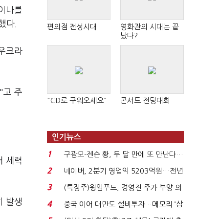
라이나를
했다.
편의점 전성시대
영화관의 시대는 끝
났다?
 우크라
"고 주
"CD로 구워오세요"
콘서트 전당대회
인기뉴스
1
구광모-젠슨 황, 두 달 만에 또 만난다…
러 세력
로봇·AI 등 논...
2
네이버, 2분기 영업익 5203억원…전년
비 0.2% 감소...
3
(특징주)윙입푸드, 경영진 주가 부양 의
지에 상한가...
히 발생
4
중국 이어 대만도 설비투자…메모리 ‘삼
국전쟁’