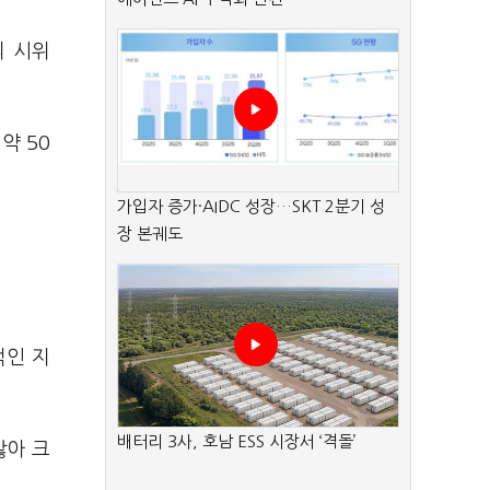
의 시위
약 50
가입자 증가·AIDC 성장…SKT 2분기 성
장 본궤도
적인 지
배터리 3사, 호남 ESS 시장서 ‘격돌’
않아 크