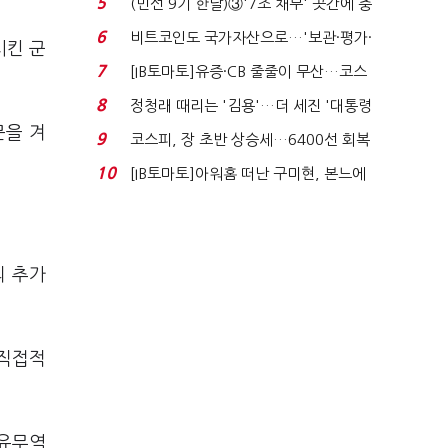
5
(민선 9기 한달)③'7조 채무' 곳간에 충
격…추미애, 20년...
6
비트코인도 국가자산으로…'보관·평가·
시킨 군
처분' 기준은 ...
7
[IB토마토]유증·CB 줄줄이 무산…코스
닥 벌점 급증에 ...
8
정청래 때리는 '김용'…더 세진 '대통령
최측근' 입...
문을 겨
9
코스피, 장 초반 상승세…6400선 회복
시도
10
[IB토마토]아워홈 떠난 구미현, 본느에
340억 베팅…가...
의 추가
 직접적
자유무역