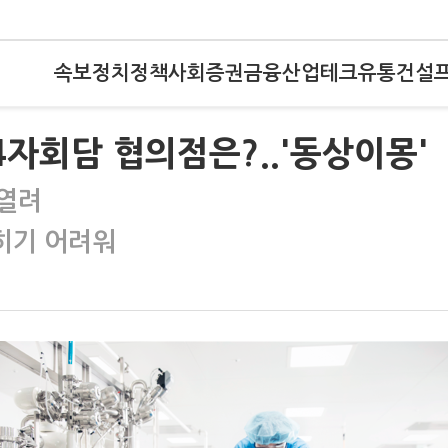
속보
정치
정책
사회
증권
금융
산업
테크
유통
건설
4자회담 협의점은?..'동상이몽'
 열려
히기 어려워