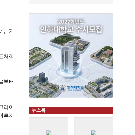
남부 지
반도처럼
U로부터
우크라이
뉴스북
 이루지