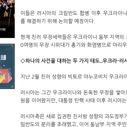
이들은 러시아의 크림반도 합병 이후 우크라이나
를 해결하기 위해 논의할 예정이다.
현재 친러 무장세력들은 우크라이나 동부 지역의 최
0여명의 무장 시위대가 총기와 화염병으로 마리우
◇하나의 사건을 대하는 두 가지 태도..우크라-러
지난 2월 친러 성향의 빅토르 야누코비치 우크라
러시아는 그간 우크라이나와 돈독한 우정을 쌓아
원을 이어왔지만, 대통령 탄핵 사태 이후 러시아는
러시아측은 새로 집권한 친서방 성향의 과도정부가
림반도의 분리를 초래했고, 이어 동남부 지역 주