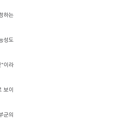
인정하는
가능성도
것"이라
로 보이
정부군의