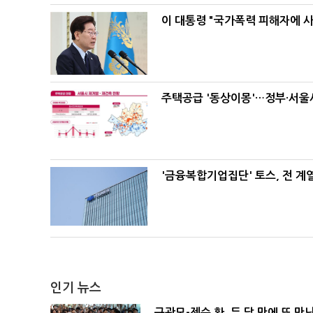
이 대통령 "국가폭력 피해자에 
주택공급 '동상이몽'…정부·서울시
'금융복합기업집단' 토스, 전 
인기 뉴스
구광모-젠슨 황, 두 달 만에 또 만