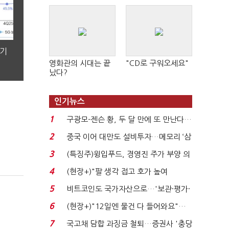
분기
영화관의 시대는 끝
"CD로 구워오세요"
났다?
인기뉴스
1
구광모-젠슨 황, 두 달 만에 또 만난다…
로봇·AI 등 논...
2
중국 이어 대만도 설비투자…메모리 ‘삼
국전쟁’
3
(특징주)윙입푸드, 경영진 주가 부양 의
지에 상한가...
4
(현장+)"팔 생각 접고 호가 높여
요"…'덜 똘똘한 한 채' 20...
5
비트코인도 국가자산으로…'보관·평가·
처분' 기준은 ...
6
(현장+)"12일엔 물건 다 들어와요"…
빈 매대 채우며 문 연 ...
7
국고채 담합 과징금 철퇴…증권사 '충당