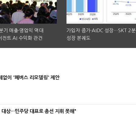
2분기 매출·영업익 역대
가입자 증가·AIDC 성장…SKT 2
전트 AI 수익화 관건
성장 본궤도
데없이 '폐버스 리모델링' 제안
택' 대상…민주당 대표로 총선 지휘 못해"