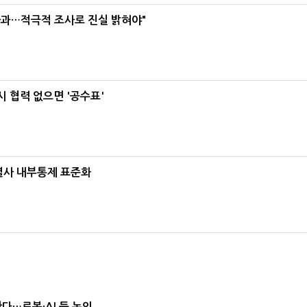
사과…적극적 조사로 진실 밝혀야"
 협력 없으면 '공수표'
계열사 내부통제 표준화
난다…로봇·AI 등 논의