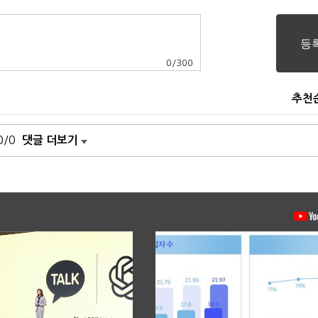
0
/
300
추천
0/0
댓글 더보기