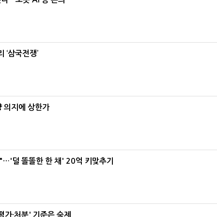
 ‘삼국전쟁’
양 의지에 상한가
"…'덜 똘똘한 한 채' 20억 키맞추기
가·처분' 기준은 숙제