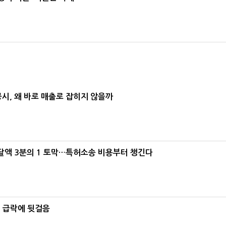
공시, 왜 바로 매출로 잡히지 않을까
조달액 3분의 1 토막…특허소송 비용부터 챙긴다
% 급락에 뒷걸음