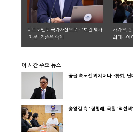
비트코인도 국가자산으로…'보관·평가
카카오, 
·처분' 기준은 숙제
최대…에이
이 시간 주요 뉴스
공급 속도전 외치더니…황희, 난
송영길 측 "정청래, 국힘 '역선