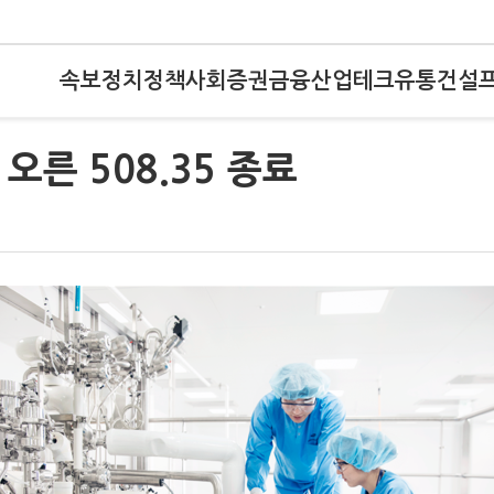
속보
정치
정책
사회
증권
금융
산업
테크
유통
건설
) 오른 508.35 종료