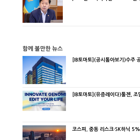
함께 볼만한 뉴스
[IB토마토](공시톺아보기)수주 
[IB토마토](유증레이다)툴젠, 
코스피, 중동 리스크·SK하닉 5