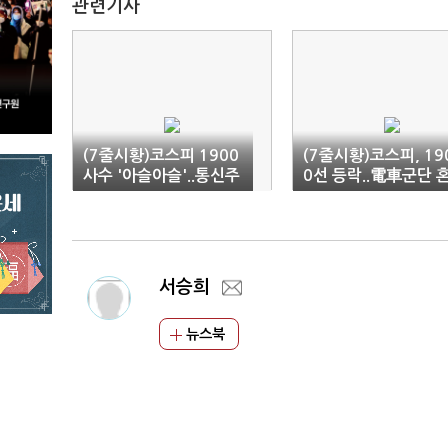
관련기사
(7줄시황)코스피 1900
(7줄시황)코스피, 19
사수 '아슬아슬'..통신주
0선 등락..電車군단 
'강세'(12:03)
조세(13:10)
서승희
뉴스북