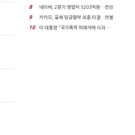
금 폭탄' 우려...
8
네이버, 2분기 영업익 5203억원…전년
비 0.2% 감소...
9
카카오, 올해 임금협약 최종 타결…연봉
6.3% 인상·격려...
10
이 대통령 "국가폭력 피해자에 사과…
적극적 조사로 진...