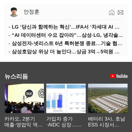
안정훈
LG ‘당신과 함께하는 혁신’…IFA서 ‘차세대 AI 홈’ 비전 공개
“AI 데이터센터 수요 잡아라”…삼성·LG, 냉각솔루션 속도전
삼성전자-넷리스트 6년 특허분쟁 종료…기술 협력 확대 합의
삼성호암상 위상 더 높인다…상금 3억→5억원 증액
뉴스리듬
카카오, 2분기
가입자 증가
배터리 3사, 호남
매출·영업익 역대
·AIDC 성장…
ESS 시장서
최대…에이전트
SKT 2분기 성장
‘격돌’