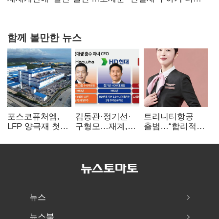
힘들어질 것"
함께 볼만한 뉴스
포스코퓨처엠,
김동관·정기선·
트리니티항공
LFP 양극재 첫
구형모…재계,
출범…“합리적
대규모 공급…
1980년대생
가격·기대 이상
ESS 시장 공략
전성시대
서비스로 승부”
뉴스
뉴스북