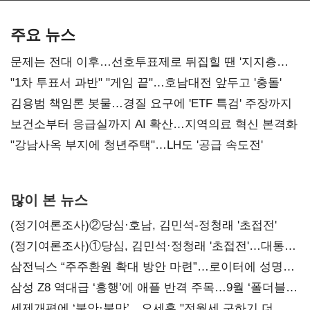
AI 수익화 관건
본궤도
주요 뉴스
문제는 전대 이후…선호투표제로 뒤집힐 땐 '지지층
불복'
"1차 투표서 과반" "게임 끝"…호남대전 앞두고 '충돌'
김용범 책임론 봇물…경질 요구에 'ETF 특검' 주장까지
보건소부터 응급실까지 AI 확산…지역의료 혁신 본격화
"강남사옥 부지에 청년주택"…LH도 '공급 속도전'
많이 본 뉴스
(정기여론조사)②당심·호남, 김민석-정청래 '초접전'
(정기여론조사)①당심, 김민석·정청래 '초접전'…대통령
지지도 '50% 아래로'(종합)
삼전닉스 “주주환원 확대 방안 마련”…로이터에 성명
보내
삼성 Z8 역대급 ‘흥행’에 애플 반격 주목…9월 ‘폴더블
대전’
세제개편에 ‘불안·불만’…오세훈 "전월세 구하기 더