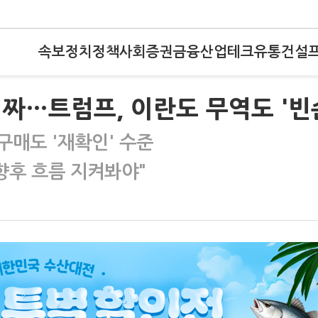
속보
정치
정책
사회
증권
금융
산업
테크
유통
건설
짜…트럼프, 이란도 무역도 '빈
구매도 '재확인' 수준
향후 흐름 지켜봐야"