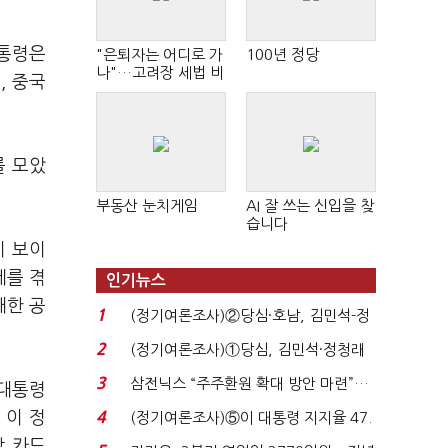
대통령은
"은퇴자는 어디로 가
100년 정당
나"…고려장 세법 비
, 중국
판 확산
를 모았
부동산 눈치게임
AI 잘 쓰는 신입을 찾
습니다
이 보이
제를 겪
인기뉴스
대한 공
1
(정기여론조사)②당심·호남, 김민석-정
청래 '초접전'...
2
(정기여론조사)①당심, 김민석·정청래
'초접전'…대통령 ...
3
삼전닉스 “주주환원 확대 방안 마련”…
 대통령
로이터에 성명...
 이 정
4
(정기여론조사)⑤이 대통령 지지율 47.
7%…일주일 만에 ...
상 카드