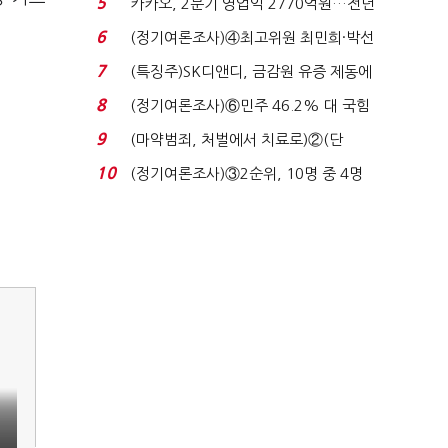
5
카카오, 2분기 영업익 2770억원…전년
비 36% 증가...
6
(정기여론조사)④최고위원 최민희·박선
원 '양강'…서미...
7
(특징주)SK디앤디, 금감원 유증 제동에
장 초반 상한가...
8
(정기여론조사)⑥민주 46.2% 대 국힘
31.0%…오차범위 밖 ...
9
(마약범죄, 처벌에서 치료로)②(단
독)"마약은 전염병…여성...
10
(정기여론조사)③2순위, 10명 중 4명
'송영길'…정청래 '한 ...