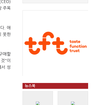
CEO)
장 주목
다. 애
지 못한
 구매할
 것"이
에서 성
뉴스북