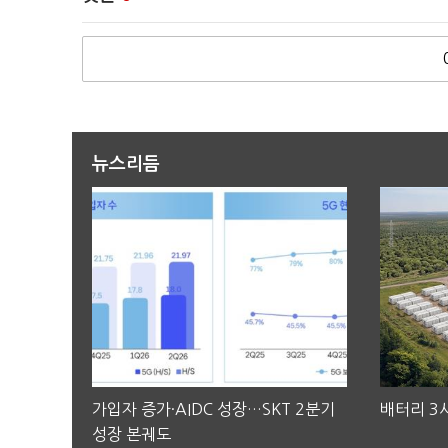
뉴스리듬
가입자 증가·AIDC 성장…SKT 2분기
배터리 3사
성장 본궤도