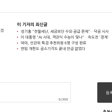
관계 좋아질 것"
'협력' 대만 '신경전'(
합)
이 기자의 최신글
쓰겠
성기홍 "전월세난, 세금보단 수요·공급 문제"…닥공 시사
이 대통령 "AI 시대, 객관식 수능이 맞나"…속도전 '경계'
여야, 선관위 특검 추천위원 6명 구성 완료
연임 개헌도 공소기각도 끝내 언급 없었다
0
/
300
추천