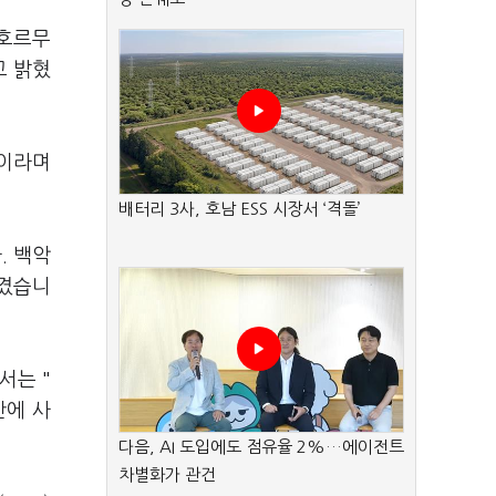
 호르무
고 밝혔
"이라며
배터리 3사, 호남 ESS 시장서 ‘격돌’
. 백악
담겼습니
서는 "
안에 사
다음, AI 도입에도 점유율 2%…에이전트
차별화가 관건