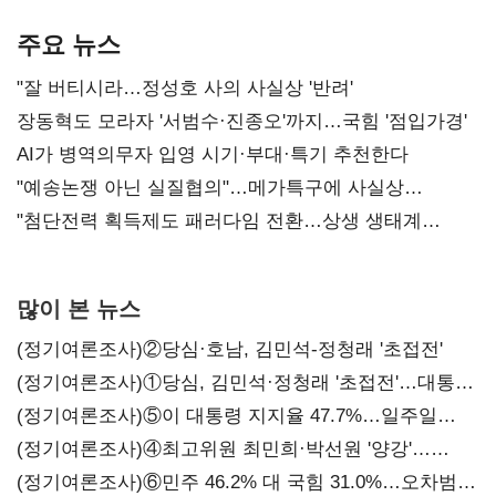
본궤도
차별화가 관건
반도체업계 촉각
주요 뉴스
"잘 버티시라…정성호 사의 사실상 '반려'
장동혁도 모라자 '서범수·진종오'까지…국힘 '점입가경'
AI가 병역의무자 입영 시기·부대·특기 추천한다
"예송논쟁 아닌 실질협의"…메가특구에 사실상
'노동유연화'
"첨단전력 획득제도 패러다임 전환…상생 생태계
조성해 대체불가 K-방산 도약"
많이 본 뉴스
(정기여론조사)②당심·호남, 김민석-정청래 '초접전'
(정기여론조사)①당심, 김민석·정청래 '초접전'…대통령
지지도 '50% 아래로'(종합)
(정기여론조사)⑤이 대통령 지지율 47.7%…일주일
만에 다시 40%대
(정기여론조사)④최고위원 최민희·박선원 '양강'…
서미화·이성윤·임미애 뒤이어
(정기여론조사)⑥민주 46.2% 대 국힘 31.0%…오차범위