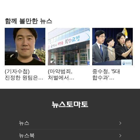
밖 격차 '유지'
함께 볼만한 뉴스
(기자수첩)
(마약범죄,
중수청, '5대
진정한 원팀은
처벌에서
합수과'
'시민과 함께'일
치료로)②(단독)"
띄운다는데…
때 완성
마약은 전염병…
수사·기소
여성 맞춤형
분리로 협력방안
재활과정 개발
'부재'
중"
뉴스
뉴스북