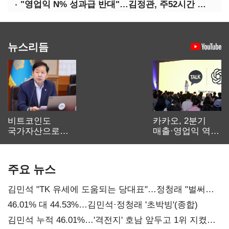
"영업익 N% 성과급 반대"…김정관, 주52시간 손질 예고
뉴스리듬
비트코인도
카카오, 2분기
국가자산으로…'
매출·영업익 역대
보관·평가·처분'
최대…에이전트
기준은 숙제
AI 수익화 관건
주요 뉴스
김민석 "TK 유세에 도움되는 당대표"…정청래 "벌써
대표된 양 당직 배분"
46.01% 대 44.53%…김민석·정청래 '초박빙'(종합)
김민석 누적 46.01%…'격전지' 호남 앞두고 1위 지켰다