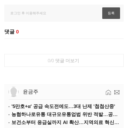
댓글
0
0/0
댓글 더보기
윤금주
'5만호+α' 공급 속도전에도…3대 난제 '첩첩산중'
농협하나로유통 대규모유통업법 위반 적발…공정위, 과징금 4억6200만원 부과
보건소부터 응급실까지 AI 확산…지역의료 혁신 본격화