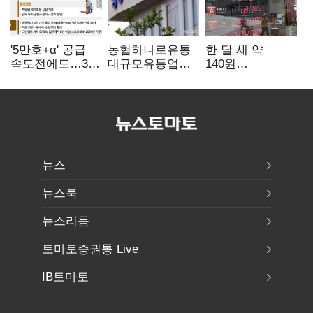
'5만호+α' 공급
농협하나로유통
한 달 새 약
속도전에도…3대
대규모유통업법
140원
난제 '첩첩산중'
위반 적발…
급락…'역대급
공정위, 과징금
엔저'에 원화
4억6200만원
변곡점
부과
뉴스
뉴스북
뉴스리듬
토마토증권통 Live
IB토마토