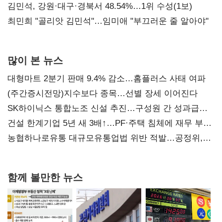
(2보)
김민석, 강원·대구·경북서 48.54%…1위 수성(1보)
최민희 "골리앗 김민석"…임미애 "부끄러운 줄 알아야"
많이 본 뉴스
대형마트 2분기 판매 9.4% 감소…홈플러스 사태 여파
(주간증시전망)지수보다 종목…선별 장세 이어진다
SK하이닉스 통합노조 신설 추진…구성원 간 성과급
불만 확산
건설 한계기업 5년 새 3배↑…PF·주택 침체에 재무 부담
확대
농협하나로유통 대규모유통업법 위반 적발…공정위,
과징금 4억6200만원 부과
함께 볼만한 뉴스