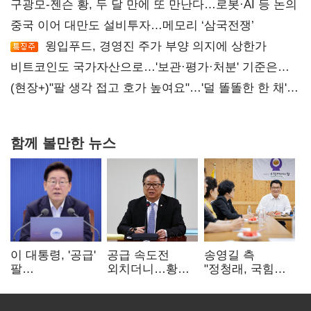
구광모-젠슨 황, 두 달 만에 또 만난다…로봇·AI 등 논의
중국 이어 대만도 설비투자…메모리 ‘삼국전쟁’
윙입푸드, 경영진 주가 부양 의지에 상한가
비트코인도 국가자산으로…'보관·평가·처분' 기준은
숙제
(현장+)"팔 생각 접고 호가 높여요"…'덜 똘똘한 한 채'
20억 키맞추기
함께 볼만한 뉴스
이 대통령, '공급'
공급 속도전
송영길 측
팔
외치더니…황희,
"정청래, 국힘
걷어붙였는데…
난데없이 '폐버스
'역선택' 대상…
여 내부선
리모델링' 제안
민주당 대표로
'부동산
총선 지휘 못해"