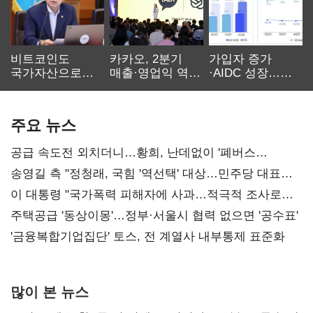
비트코인도
카카오, 2분기
가입자 증가
국가자산으로…'
매출·영업익 역대
·AIDC 성장…
보관·평가·처분'
최대…에이전트
SKT 2분기 성장
기준은 숙제
AI 수익화 관건
본궤도
주요 뉴스
공급 속도전 외치더니…황희, 난데없이 '폐버스
리모델링' 제안
송영길 측 "정청래, 국힘 '역선택' 대상…민주당 대표로
총선 지휘 못해"
이 대통령 "국가폭력 피해자에 사과…적극적 조사로
진실 밝혀야"
주택공급 '동상이몽'…정부·서울시 협력 없으면 '공수표'
'금융복합기업집단' 토스, 전 계열사 내부통제 표준화
많이 본 뉴스