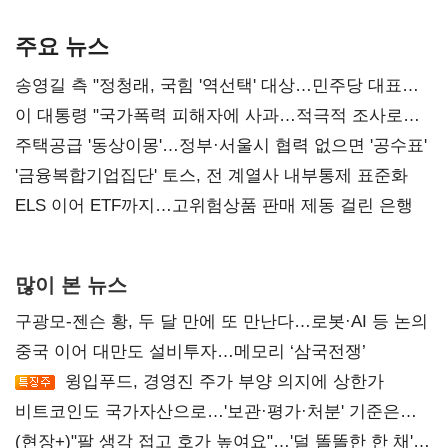
기준은 숙제
AI 수익화 관건
본궤도
주요 뉴스
송영길 측 "정청래, 국힘 '역선택' 대상…민주당 대표로
총선 지휘 못해"
이 대통령 "국가폭력 피해자에 사과…적극적 조사로
진실 밝혀야"
주택공급 '동상이몽'…정부·서울시 협력 없으면 '공수표'
'금융복합기업집단' 토스, 전 계열사 내부통제 표준화
ELS 이어 ETF까지…고위험상품 판매 제동 걸린 은행
많이 본 뉴스
구광모-젠슨 황, 두 달 만에 또 만난다…로봇·AI 등 논의
중국 이어 대만도 설비투자…메모리 ‘삼국전쟁’
윙입푸드, 경영진 주가 부양 의지에 상한가
비트코인도 국가자산으로…'보관·평가·처분' 기준은
숙제
(현장+)"팔 생각 접고 호가 높여요"…'덜 똘똘한 한 채'