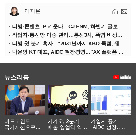
이지은
티빙·콘텐츠 IP 키운다…CJ ENM, 하반기 글로벌 확장 가속
작업자·통신망 이중 관리…통신3사, 폭염 비상대응 돌입
티빙 첫 분기 흑자…"2031년까지 KBO 독점, 웨이브 합병도 속도"
박윤영 KT 대표, AIDC 현장경영…"AX 플랫폼 핵심 인프라로 키운다"
뉴스리듬
비트코인도
카카오, 2분기
가입자 증가
국가자산으로…'
매출·영업익 역대
·AIDC 성장…
보관·평가·처분'
최대…에이전트
SKT 2분기 성장