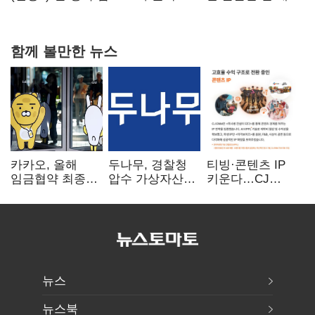
20억 키맞추기
함께 볼만한 뉴스
카카오, 올해
두나무, 경찰청
티빙·콘텐츠 IP
임금협약 최종
압수 가상자산
키운다…CJ
타결…연봉 6.3%
보관 맡는다…
ENM, 하반기
인상·격려금
커스터디 사업
글로벌 확장 가속
300만원
최종 낙찰
뉴스
뉴스북