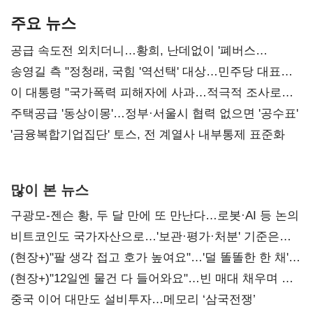
주요 뉴스
공급 속도전 외치더니…황희, 난데없이 '폐버스
리모델링' 제안
송영길 측 "정청래, 국힘 '역선택' 대상…민주당 대표로
총선 지휘 못해"
이 대통령 "국가폭력 피해자에 사과…적극적 조사로
진실 밝혀야"
주택공급 '동상이몽'…정부·서울시 협력 없으면 '공수표'
'금융복합기업집단' 토스, 전 계열사 내부통제 표준화
많이 본 뉴스
구광모-젠슨 황, 두 달 만에 또 만난다…로봇·AI 등 논의
비트코인도 국가자산으로…'보관·평가·처분' 기준은
숙제
(현장+)"팔 생각 접고 호가 높여요"…'덜 똘똘한 한 채'
20억 키맞추기
(현장+)"12일엔 물건 다 들어와요"…빈 매대 채우며 문
연 홈플러스
중국 이어 대만도 설비투자…메모리 ‘삼국전쟁’