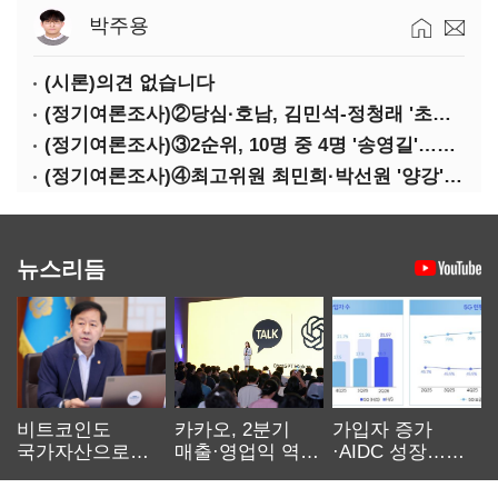
박주용
(시론)의견 없습니다
(정기여론조사)②당심·호남, 김민석-정청래 '초접전'
(정기여론조사)③2순위, 10명 중 4명 '송영길'…정청래 '한 자릿수'
(정기여론조사)④최고위원 최민희·박선원 '양강'…서미화·이성윤·임미애 뒤이어
뉴스리듬
비트코인도
카카오, 2분기
가입자 증가
국가자산으로…'
매출·영업익 역대
·AIDC 성장…
보관·평가·처분'
최대…에이전트
SKT 2분기 성장
기준은 숙제
AI 수익화 관건
본궤도