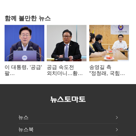
함께 볼만한 뉴스
이 대통령, '공급'
공급 속도전
송영길 측
팔
외치더니…황희,
"정청래, 국힘
걷어붙였는데…
난데없이 '폐버스
'역선택' 대상…
여 내부선
리모델링' 제안
민주당 대표로
'부동산
총선 지휘 못해"
망언'(종합)
뉴스
뉴스북