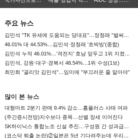
국가자산으로…'
매출·영업익 역대
·AIDC 성장…
보관·평가·처분'
최대…에이전트
SKT 2분기 성장
기준은 숙제
AI 수익화 관건
본궤도
주요 뉴스
김민석 "TK 유세에 도움되는 당대표"…정청래 "벌써
대표된 양 당직 배분"
46.01% 대 44.53%…김민석·정청래 '초박빙'(종합)
김민석 누적 46.01%…'격전지' 호남 앞두고 1위 지켰다
(2보)
김민석, 강원·대구·경북서 48.54%…1위 수성(1보)
최민희 "골리앗 김민석"…임미애 "부끄러운 줄 알아야"
많이 본 뉴스
대형마트 2분기 판매 9.4% 감소…홈플러스 사태 여파
(주간증시전망)지수보다 종목…선별 장세 이어진다
SK하이닉스 통합노조 신설 추진…구성원 간 성과급
불만 확산
(코스닥 퇴출 논란)②일본은 5년 기다려주는데 우리는