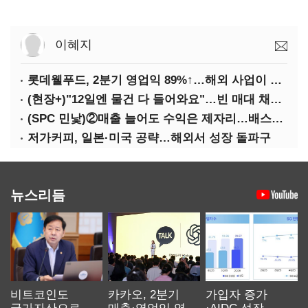
이혜지
롯데웰푸드, 2분기 영업익 89%↑…해외 사업이 실적 견인
(현장+)"12일엔 물건 다 들어와요"…빈 매대 채우며 문 연 홈플러스
(SPC 민낯)②매출 늘어도 수익은 제자리…배스킨라빈스 점주 '속앓이'
저가커피, 일본·미국 공략…해외서 성장 돌파구
뉴스리듬
비트코인도
카카오, 2분기
가입자 증가