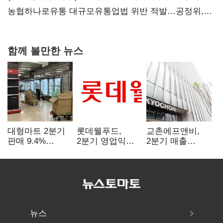
당장 퇴출?…시간만으론 부족한 코스닥 구하기
농협하나로유통 대규모유통업법 위반 적발…공정위,
과징금 4억6200만원 부과
함께 볼만한 뉴스
대형마트 2분기
롯데웰푸드,
교촌에프앤비,
판매 9.4%
2분기 영업익
2분기 매출
감소…홈플러스
89%↑…해외
1323억원…
사태 여파
사업이 실적 견인
전년보다 4.9%↑
뉴스