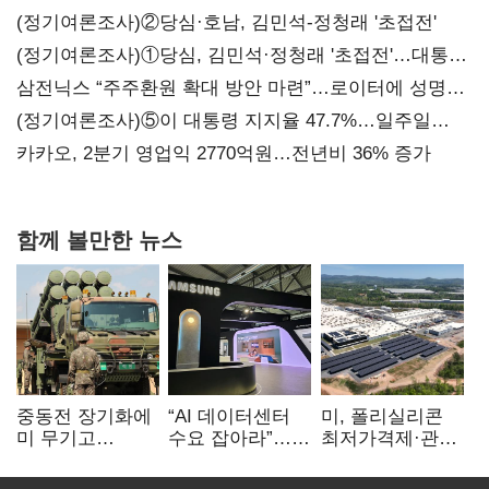
(정기여론조사)②당심·호남, 김민석-정청래 '초접전'
(정기여론조사)①당심, 김민석·정청래 '초접전'…대통령
지지도 '50% 아래로'(종합)
삼전닉스 “주주환원 확대 방안 마련”…로이터에 성명
보내
(정기여론조사)⑤이 대통령 지지율 47.7%…일주일
만에 다시 40%대
카카오, 2분기 영업익 2770억원…전년비 36% 증가
함께 볼만한 뉴스
중동전 장기화에
“AI 데이터센터
미, 폴리실리콘
미 무기고
수요 잡아라”…
최저가격제·관세
‘비상’…K방산
삼성·LG,
검토…K태양광
기회
냉각솔루션
입지 확대 기대