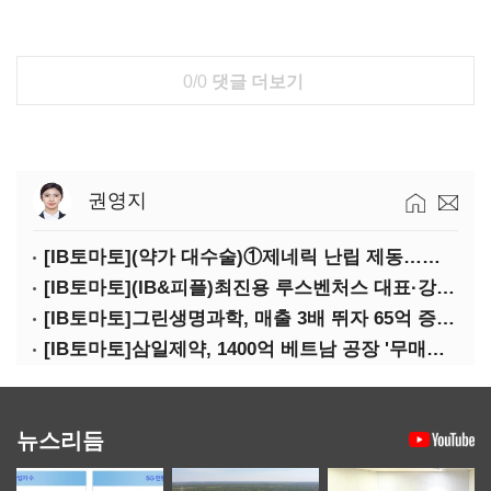
0/0
댓글 더보기
권영지
[IB토마토](약가 대수술)①제네릭 난립 제동…중소 제약사 수익성 비상
[IB토마토](IB&피플)최진용 루스벤처스 대표·강승순 이사
[IB토마토]그린생명과학, 매출 3배 뛰자 65억 증설…상위 2곳 의존도 82%
[IB토마토]삼일제약, 1400억 베트남 공장 '무매출'…한계기업 편입 위기
뉴스리듬