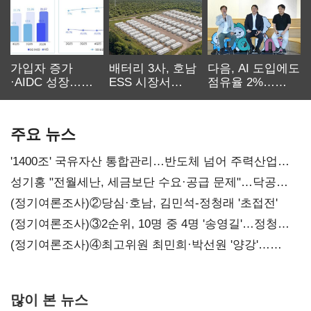
가입자 증가
배터리 3사, 호남
다음, AI 도입에도
·AIDC 성장…
ESS 시장서
점유율 2%…
SKT 2분기 성장
‘격돌’
에이전트
본궤도
차별화가 관건
주요 뉴스
'1400조' 국유자산 통합관리…반도체 넘어 주력산업
구조혁신
성기홍 "전월세난, 세금보단 수요·공급 문제"…닥공
시사
(정기여론조사)②당심·호남, 김민석-정청래 '초접전'
(정기여론조사)③2순위, 10명 중 4명 '송영길'…정청래
'한 자릿수'
(정기여론조사)④최고위원 최민희·박선원 '양강'…
서미화·이성윤·임미애 뒤이어
많이 본 뉴스