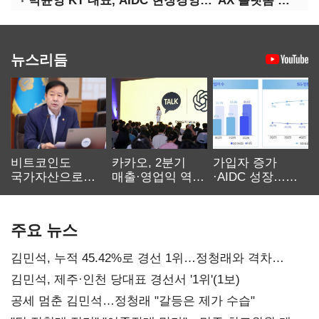
박윤영 KT 대표, AIDC 현장경영…"AX 플랫폼 핵심 인프라로 키운다"
뉴스리듬
비트코인도
카카오, 2분기
가입자 증가
국가자산으로…'
매출·영업익 역대
·AIDC 성장…
보관·평가·처분'
최대…에이전트
SKT 2분기 성장
기준은 숙제
AI 수익화 관건
본궤도
주요 뉴스
김민석, 누적 45.42%로 경선 1위…정청래와 격차
0.86%p(2보)
김민석, 제주·인천 당대표 경선서 '1위'(1보)
공세 멈춘 김민석…정청래 "갈등은 제가 수습"