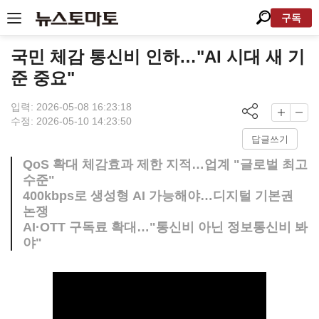
구독
국민 체감 통신비 인하…"AI 시대 새 기
준 중요"
입력: 2026-05-08 16:23:18
수정: 2026-05-10 14:23:50
답글쓰기
QoS 확대 체감효과 제한 지적…업계 "글로벌 최고
수준"
400kbps로 생성형 AI 가능해야…디지털 기본권
논쟁
AI·OTT 구독료 확대…"통신비 아닌 정보통신비 봐
야"