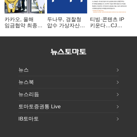
카카오, 올해
두나무, 경찰청
티빙·콘텐츠 IP
임금협약 최종
압수 가상자산
키운다…CJ
타결…연봉 6.3%
보관 맡는다…
ENM, 하반기
인상·격려금
커스터디 사업
글로벌 확장 가속
300만원
최종 낙찰
뉴스
뉴스북
뉴스리듬
토마토증권통 Live
IB토마토