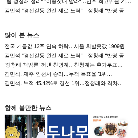
"팀 정청래 정리" "이중잣대 말라"…민주 최고위원 계파
다툼 격화
김민석 "경선갈등 완전 제로 노력"…정청래 "반명 공세
사과부터"
많이 본 뉴스
전국 기름값 12주 연속 하락…서울 휘발윳값 1909원
김민석 "경선갈등 완전 제로 노력"…정청래 "반명 공세
사과부터"
'정청래 책임론' 꺼낸 친명계…친청계는 추가투표
때리기
김민석, 제주·인천서 승리…누적 득표율 '1위
탈환'(종합)
김민석, 누적 45.42%로 경선 1위…정청래와 격차
0.86%p(2보)
함께 볼만한 뉴스