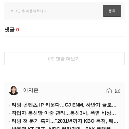
댓글
0
0/0
댓글 더보기
이지은
티빙·콘텐츠 IP 키운다…CJ ENM, 하반기 글로벌 확장 가속
작업자·통신망 이중 관리…통신3사, 폭염 비상대응 돌입
티빙 첫 분기 흑자…"2031년까지 KBO 독점, 웨이브 합병도 속도"