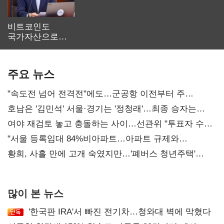
비트코인도
국가자산으로…'
보관·평가·처분'
기준은 숙제
주요 뉴스
"속도전 넘어 전격전"에도…군공항 이전부터 주
52시간까지 '뇌관'
호남은 '김민석' 서울·경기는 '정청래'…최종 승자는
'안갯속'
여야 재검토 놓고 충돌하는 사이…선관위 "투표자 수
오차 당연"
"서울 등록임대 84%비아파트…아파트 규제와
달리해야"
황희, 사흘 만에 고개 숙였지만…'폐버스 청년주택'
후폭풍
많이 본 뉴스
'한국판 IRA'서 빠진 전기차…청와대 벽에 막혔다