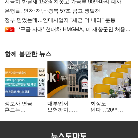
시금치 한달새 152% 치솟고 가금류 90만마리 폐사
은행들, 인천·전남·경북 57조 금고 쟁탈전
정부 믿었는데…임대사업자 "세금 더 내라" 분통
‘구금 사태’ 현대차 HMGMA, 미 재향군인 채용
확대로 분위기 반전
함께 볼만한 뉴스
생보사 연금
대부업서
회장도
흔드는
보험까지…
뛴다…'20년
'증시변동성·
OK금융,
신한' vs '청라
장수리스크'
종합금융그룹
하나' 인천시금고
퍼즐 맞춘다
정면승부