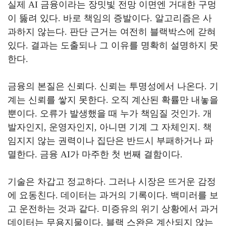
실제
AI
금융이라는 장밋빛 전망 이면엔 거대한 구멍
이 뚫려 있다
.
바로 책임의 증발이다
.
알고리즘은 사
과하지 않는다
.
판단 근거는 여전히 블랙박스에 갇혀
있다
.
결과는 도출되나 그 이유를 명확히 설명하지 못
한다
.
금융의 본질은 신뢰다
.
신뢰는 투명성에서 나온다
.
기
계는 신뢰를 쌓지 못한다
.
오직 계산된 확률만 내놓을
뿐이다
.
오류가 발생했을 때 누가 책임질 것인가
.
개
발자인지
,
운영자인지
,
아니면 기계 그 자체인지
.
책
임지지 않는 권력이나 집단은 반드시 부패하거나 파
멸한다
.
금융
AI
가 마주한 첫 번째 결함이다
.
기술은 차갑고 정교하다
.
그러나 시장은 뜨거운 감정
에 요동친다
.
데이터는 과거의 기록이다
.
백미러를 보
고 운전하는 것과 같다
.
미증유의 위기 상황에서 과거
데이터는 무용지물이다
.
블랙 스완은 계산되지 않는