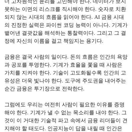
더 고차원적인 윤리를 고민해야 한다
.
데이터가 보지
못하는 이면의 리스크를 직시해야 한다
.
숫자로 치환
되지 않는 시대의 흐름을 읽어야 한다
. AI
금융 시대
의 진정한 실력은 파이썬 코딩 능력이 아니다
.
기계가
뱉어낸 결괏값을 해석하는 통찰력이다
.
그리고 그 결
정에 자신의 이름을 걸고 책임지는 용기다
.
금융은 결국 사람의 일이다
.
돈의 흐름은 인간의 욕망
과 공포를 투영한다
.
기계가 효율을 쫓을 때 사람은
가치를 지켜야 한다
.
기술이 고도화될수록 인간의 고
유성은 더욱 빛나야 한다
.
도구에 주도권을 내어주는
순간 금융은 투기장으로 전락한다
.
그럼에도 우리는 여전히 사람이 필요한 이유를 증명
해야 한다
.
기계가 낼 수 없는 목소리를 내야 한다
.
그
것이 이 거대한 기술적 파고 속에서 금융 리더들이 견
지해야 할 태도다
.
인공지능이 답을 내릴 때 인간은