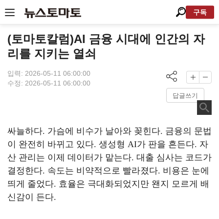
구독
(토마토칼럼)AI 금융 시대에 인간의 자
리를 지키는 열쇠
입력: 2026-05-11 06:00:00
수정: 2026-05-11 06:00:00
답글쓰기
싸늘하다
.
가슴에 비수가 날아와 꽂힌다
.
금융의 문법
이 완전히 바뀌고 있다
.
생성형
AI
가 판을 흔든다
.
자
산 관리는 이제 데이터가 맡는다
.
대출 심사는 코드가
결정한다
.
속도는 비약적으로 빨라졌다
.
비용은 눈에
띄게 줄었다
.
효율은 극대화되었지만
왠지 모르게 배
신감이 든다
.