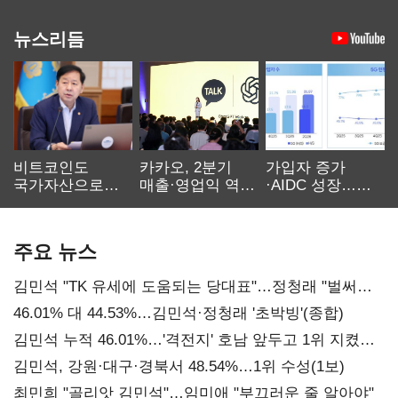
뉴스리듬
비트코인도
카카오, 2분기
가입자 증가
국가자산으로…'
매출·영업익 역대
·AIDC 성장…
보관·평가·처분'
최대…에이전트
SKT 2분기 성장
기준은 숙제
AI 수익화 관건
본궤도
주요 뉴스
김민석 "TK 유세에 도움되는 당대표"…정청래 "벌써
대표된 양 당직 배분"
46.01% 대 44.53%…김민석·정청래 '초박빙'(종합)
김민석 누적 46.01%…'격전지' 호남 앞두고 1위 지켰다
(2보)
김민석, 강원·대구·경북서 48.54%…1위 수성(1보)
최민희 "골리앗 김민석"…임미애 "부끄러운 줄 알아야"