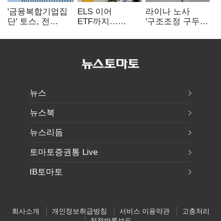
'금융복합기업집
ELS 이어
라이나 노사
단' 토스, 전
ETF까지…
'구조조정 구두
계열사 내부통제
고위험상품 판매
합의안' 도출
표준화
제동 걸린 은행
뉴스
뉴스북
뉴스리듬
토마토증권통 Live
IB토마토
회사소개
개인정보취급방침
서비스 이용약관
고충처리
정정반론보도