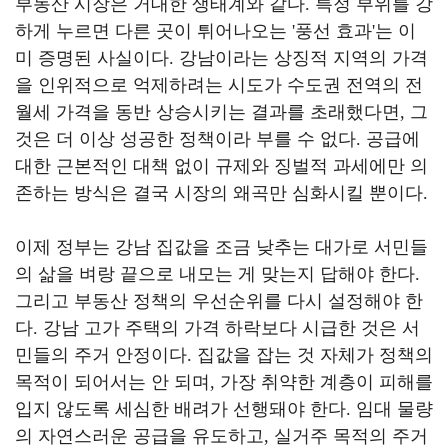
부동산 시장은 거대한 생태계와 같다
.
특정 부위를 강
하게 누르면 다른 곳이 튀어나오는
'
풍선 효과
'
는 이
미 증명된 사실이다
.
강남이라는 상징적 지역의 가격
을 인위적으로 억제하려는 시도가 수도권 전역의 전
월세 가격을 동반 상승시키는 결과를 초래했다면
,
그
것은 더 이상 성공한 정책이라 부를 수 없다
.
공급에
대한 근본적인 대책 없이 규제와 징벌적 과세에만 의
존하는 방식은 결국 시장의 왜곡만 심화시킬 뿐이다
.
이제 정부는 강남 집값을 조금 낮추는 대가로 서민들
의 삶을 벼랑 끝으로 내모는 게 맞는지 답해야 한다
.
그리고 부동산 정책의 우선순위를 다시 설정해야 한
다
.
강남 고가 주택의 가격 하락보다 시급한 것은 서
민들의 주거 안정이다
.
집값을 잡는 것 자체가 정책의
목적이 되어서는 안 되며
,
가장 취약한 계층이 피해를
입지 않도록 세심한 배려가 선행돼야 한다
.
임대 물량
의 자연스러운 공급을 유도하고
,
실거주 목적의 주거