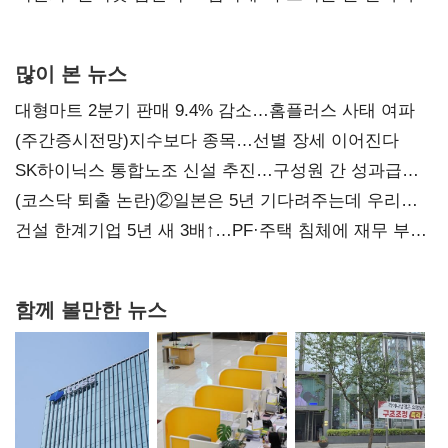
많이 본 뉴스
대형마트 2분기 판매 9.4% 감소…홈플러스 사태 여파
(주간증시전망)지수보다 종목…선별 장세 이어진다
SK하이닉스 통합노조 신설 추진…구성원 간 성과급
불만 확산
(코스닥 퇴출 논란)②일본은 5년 기다려주는데 우리는
당장 퇴출?…시간만으론 부족한 코스닥 구하기
건설 한계기업 5년 새 3배↑…PF·주택 침체에 재무 부담
확대
함께 볼만한 뉴스