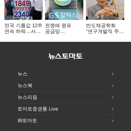
전국 기름값 12주
전쟁에 원유
반도체공학회
연속 하락…서울
공급망
“연구개발직 주
휘발윳값 1909원
흔들리자…K-
52시간제
정유, 에너지안보
개선해야”
핵심으로 재부상
뉴스
뉴스북
뉴스리듬
토마토증권통 Live
IB토마토