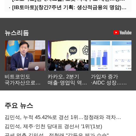
[IB토마토](창간7주년 기획: 생산적금융의 명암)③선택받은 산업, 커진 자금격차
뉴스리듬
비트코인도
카카오, 2분기
가입자 증가
국가자산으로…'
매출·영업익 역대
·AIDC 성장…
보관·평가·처분'
최대…에이전트
SKT 2분기 성장
기준은 숙제
AI 수익화 관건
본궤도
주요 뉴스
김민석, 누적 45.42%로 경선 1위…정청래와 격차
0.86%p(2보)
김민석, 제주·인천 당대표 경선서 '1위'(1보)
공세 멈춘 김민석…정청래 "갈등은 제가 수습"