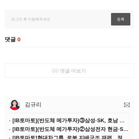
댓글
0
0/0
댓글 더보기
김규리
[IB토마토](반도체 메가투자)③삼성·SK, 호남 동시 출격…인력·협력사 쟁탈전
[IB토마토](반도체 메가투자)②삼성전자 현금·SDI 차입…엇갈린 2655조 투자체력
[IB토마토]현대차그룹, 로봇 지배구조 재편…정의선 1245억 추가 투입 유력