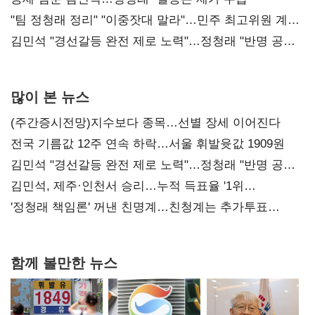
"팀 정청래 정리" "이중잣대 말라"…민주 최고위원 계파
다툼 격화
김민석 "경선갈등 완전 제로 노력"…정청래 "반명 공세
사과부터"
많이 본 뉴스
(주간증시전망)지수보다 종목…선별 장세 이어진다
전국 기름값 12주 연속 하락…서울 휘발윳값 1909원
김민석 "경선갈등 완전 제로 노력"…정청래 "반명 공세
사과부터"
김민석, 제주·인천서 승리…누적 득표율 '1위
탈환'(종합)
'정청래 책임론' 꺼낸 친명계…친청계는 추가투표
때리기
함께 볼만한 뉴스